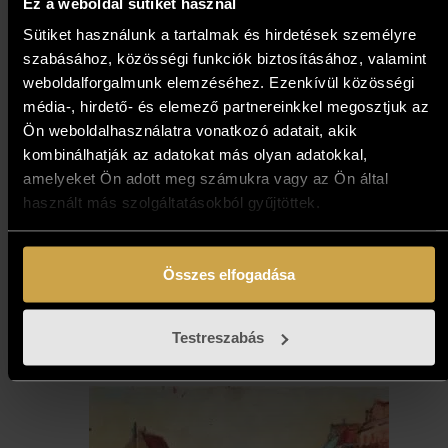
Ez a weboldal sütiket használ
Sütiket használunk a tartalmak és hirdetések személyre
szabásához, közösségi funkciók biztosításához, valamint
weboldalforgalmunk elemzéséhez. Ezenkívül közösségi
média-, hirdető- és elemező partnereinkkel megosztjuk az
Ön weboldalhasználatra vonatkozó adatait, akik
kombinálhatják az adatokat más olyan adatokkal,
amelyeket Ön adott meg számukra vagy az Ön által
Boros Attila - Cinquecento
használt más szolgáltatásokból gyűjtöttek.
(50x70 cm)
691 000
Ft
Összes elfogadása
Kosárba teszem
Testreszabás