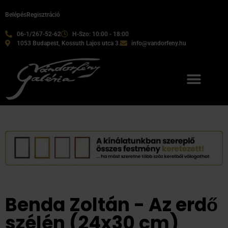
Belépés
Regisztráció
06-1/267-52-62
H-Szo: 10:00 - 18:00
1053 Budapest, Kossuth Lajos utca 3.
info@vandorfeny.hu
Benda Zoltán - Az erdő
szélén (24x30 cm)