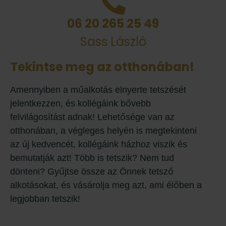
06 20 265 25 49
Sass László
Tekintse meg az otthonában!
Amennyiben a műalkotás elnyerte tetszését
jelentkezzen, és kollégáink bővebb
felvilágosítást adnak! Lehetősége van az
otthonában, a végleges helyén is megtekinteni
az új kedvencét, kollégáink házhoz viszik és
bemutatják azt! Több is tetszik? Nem tud
dönteni? Gyűjtse össze az Önnek tetsző
alkotásokat, és vásárolja meg azt, ami élőben a
legjobban tetszik!