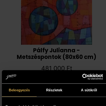
Pálfy Julianna -
Metszéspontok (80x60 cm)
481 000
Ft
Kosárba teszem
Beleegyezés
Részletek
A sütikről