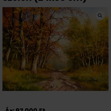
Ár:
97 000
Ft