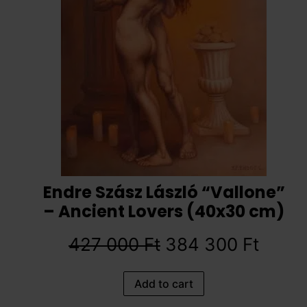
Endre Szász László “Vallone”
– Ancient Lovers (40x30 cm)
427 000
Ft
384 300
Ft
Add to cart