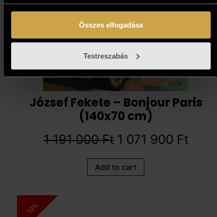
Összes elfogadása
Testreszabás
József Fekete – Bonjour Paris
(140x70 cm)
1 191 000
Ft
1 071 900
Ft
Add to cart
10%