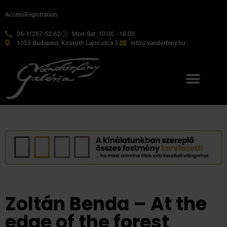
Access
Registration
06-1/267-52-62
Mon-Sat: 10:00 - 18:00
1053 Budapest, Kossuth Lajos utca 3.
info@vandorfeny.hu
Our services
Zoltán Benda – At the
edge of the forest