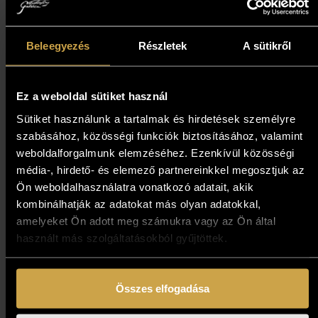
Papp Gábor - Pihenő vitorlák
Beleegyezés
Részletek
A sütikről
(40x60 cm)
559 000
Ft
Ez a weboldal sütiket használ
Sütiket használunk a tartalmak és hirdetések személyre
szabásához, közösségi funkciók biztosításához, valamint
Kosárba teszem
weboldalforgalmunk elemzéséhez. Ezenkívül közösségi
média-, hirdető- és elemező partnereinkkel megosztjuk az
Ön weboldalhasználatra vonatkozó adatait, akik
kombinálhatják az adatokat más olyan adatokkal,
amelyeket Ön adott meg számukra vagy az Ön által
használt más szolgáltatásokból gyűjtöttek.
Összes elfogadása