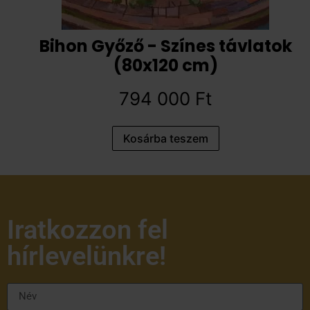
Bihon Győző - Színes távlatok
(80x120 cm)
794 000
Ft
Kosárba teszem
Iratkozzon fel
hírlevelünkre!