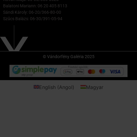
Balatoni Mariann: 06 20 405 8113
Sándi Károly: 06-20/366-80-00
Szűcs Balázs: 06-30/391-05-94
© Vándorfény Galéria 2025
English
(
Angol
)
Magyar