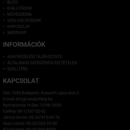
BLOG
KIÁLLÍTÁSOK
MŰVÉSZEINK
SZOLGÁLTATÁSOK
KAPCSOLAT
WEBSHOP
INFORMÁCIÓK
ADATKEZELÉSI TÁJÉKOZTATÓ
ÁLTALÁNOS SZERZŐDÉSI FELTÉTELEK
SZÁLLÍTÁS
KAPCSOLAT
Cím: 1053 Budapest, Kossuth Lajos utca 3.
E-mail: info@vandorfeny.hu
Nyitvatartás: H-Szo: 10:00-18:00
Galéria: 06-1/267-52-62
Jánosi István: 06-20/915-60-76
Sass László: 06-20/265-25-49
Kővári Maja: 06-30/366-8528