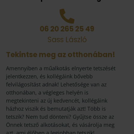
06 20 265 25 49
Sass László
Tekintse meg az otthonában!
Amennyiben a műalkotás elnyerte tetszését
jelentkezzen, és kollégáink bővebb
felvilágosítást adnak! Lehetősége van az
otthonában, a végleges helyén is
megtekinteni az új kedvencét, kollégáink
házhoz viszik és bemutatják azt! Több is
tetszik? Nem tud dönteni? Gyűjtse össze az
Önnek tetsző alkotásokat, és vásárolja meg
azt, ami élőben a legjobban tetszik!