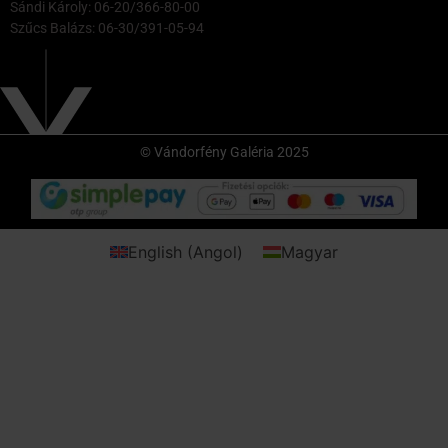
Sándi Károly: 06-20/366-80-00
Szűcs Balázs: 06-30/391-05-94
© Vándorfény Galéria 2025
English
(
Angol
)
Magyar