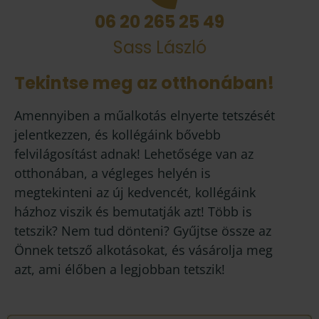
06 20 265 25 49
Sass László
Tekintse meg az otthonában!
Amennyiben a műalkotás elnyerte tetszését
jelentkezzen, és kollégáink bővebb
felvilágosítást adnak! Lehetősége van az
otthonában, a végleges helyén is
megtekinteni az új kedvencét, kollégáink
házhoz viszik és bemutatják azt! Több is
tetszik? Nem tud dönteni? Gyűjtse össze az
Önnek tetsző alkotásokat, és vásárolja meg
azt, ami élőben a legjobban tetszik!