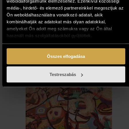
weboldalforgalmunk elemzéséhez. Ezenkívül közösségi
média-, hirdető- és elemező partnereinkkel megosztjuk az
Ön weboldalhasználatra vonatkozó adatait, akik
Pálfy Julianna - Vonal alatt
kombinálhatják az adatokat más olyan adatokkal,
(50x50 cm)
amelyeket Ön adott meg számukra vagy az Ön által
használt más szolgáltatásokból gyűjtöttek.
239 000
Ft
Összes elfogadása
Kosárba teszem
Testreszabás