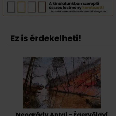
Ez is érdekelheti!
Neogrády Antal - Égervölgyi