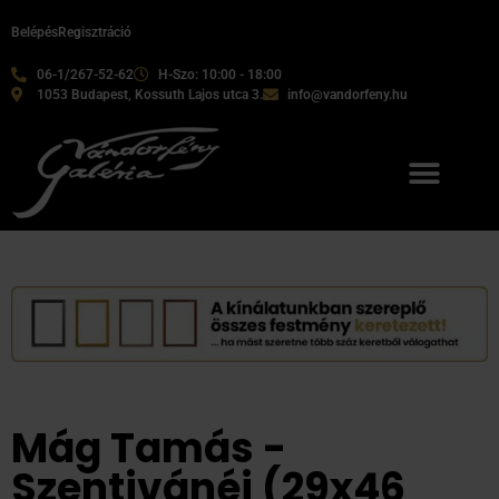
Belépés
Regisztráció
06-1/267-52-62
H-Szo: 10:00 - 18:00
1053 Budapest, Kossuth Lajos utca 3.
info@vandorfeny.hu
Mág Tamás -
Szentivánéj (29x46