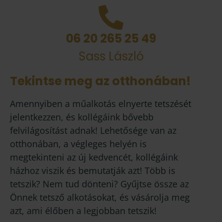
06 20 265 25 49
Sass László
Tekintse meg az otthonában!
Amennyiben a műalkotás elnyerte tetszését
jelentkezzen, és kollégáink bővebb
felvilágosítást adnak! Lehetősége van az
otthonában, a végleges helyén is
megtekinteni az új kedvencét, kollégáink
házhoz viszik és bemutatják azt! Több is
tetszik? Nem tud dönteni? Gyűjtse össze az
Önnek tetsző alkotásokat, és vásárolja meg
azt, ami élőben a legjobban tetszik!