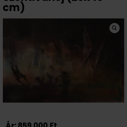
cm)
Ár:
859 000
Ft