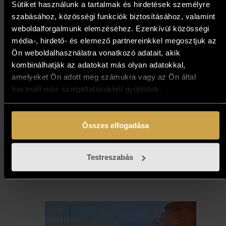
Sütiket használunk a tartalmak és hirdetések személyre
szabásához, közösségi funkciók biztosításához, valamint
weboldalforgalmunk elemzéséhez. Ezenkívül közösségi
média-, hirdető- és elemező partnereinkkel megosztjuk az
Ön weboldalhasználatra vonatkozó adatait, akik
kombinálhatják az adatokat más olyan adatokkal,
amelyeket Ön adott meg számukra vagy az Ön által
Kokas Ignác - Út befelé
használt más szolgáltatásokból gyűjtöttek.
(32x47 cm)
387 000
Ft
Összes elfogadása
Kosárba teszem
Testreszabás