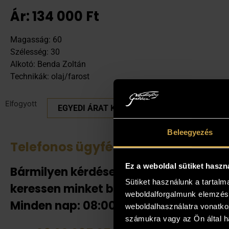
Ár:
134 000
Ft
Magasság: 60
Szélesség: 30
Alkotó: Benda Zoltán
Technikák: olaj/farost
Elfogyott
EGYEDI ÁRAT KÉREK
Beleegyezés
Telefonos ügyfélszolgálat
Tek
Ez a weboldal sütiket haszn
Bármilyen kérdése van
Amenn
Sütiket használunk a tartal
jelent
keressen minket bizalommal!
weboldalforgalmunk elemzésé
adnak
Minden nap: 08:00-20:00-ig!
weboldalhasználatra vonatko
helyén
számukra vagy az Ön által ha
házhoz