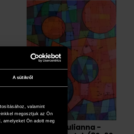
A sütikről
tosításához, valamint
einkkel megosztjuk az Ön
l, amelyeket Ön adott meg
Pálfy Julianna -