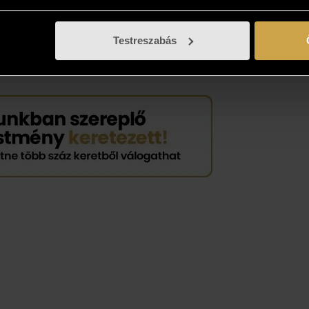
önteni? Gyűjtse össze az Önnek tetsző
sokat, és vásárolja meg azt, ami élőben a
Testreszabás
ban tetszik!