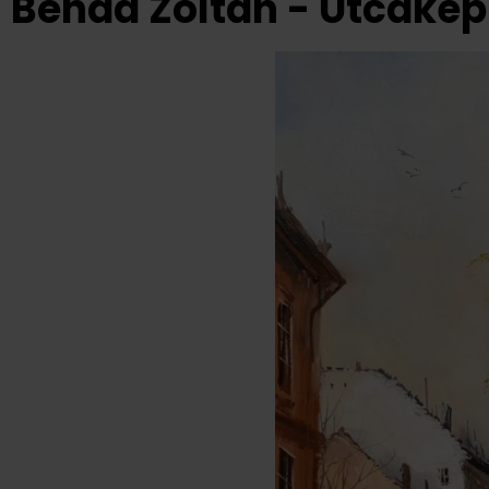
Benda Zoltán - Utcaké