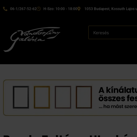
06-1/267-52-62
H-Szo: 10:00 - 18:00
1053 Budapest, Kossuth Lajos u