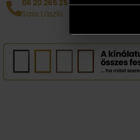
06 20 265 25 49
tud d
Sass László
alkotá
legjob