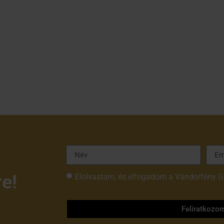
re!
Elolvastam, és elfogadom a Vándorfény G
tájékoztatóját
Feliratkozo