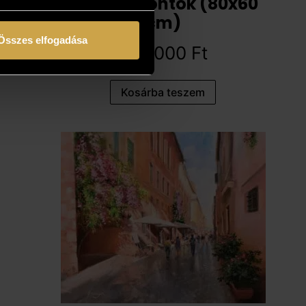
Metszéspontok (80x60
cm)
Összes elfogadása
481 000
Ft
Kosárba teszem