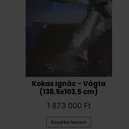
Kokas Ignác - Vágta
(138,5x103,5 cm)
1 873 000
Ft
Kosárba teszem