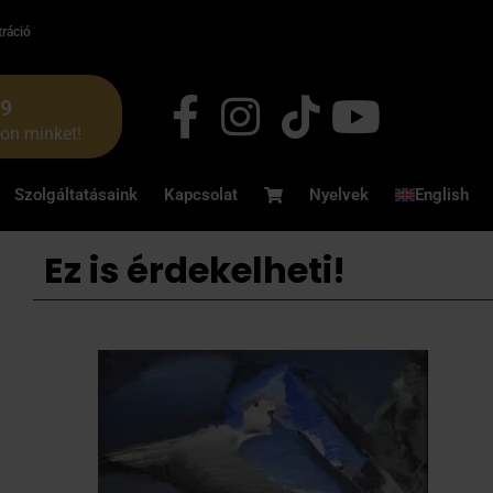
tráció
49
jon minket!
Szolgáltatásaink
Kapcsolat
Nyelvek
English
Ez is érdekelheti!