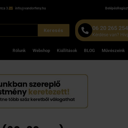
tca 3.
info@vandorfeny.hu
Belépés
Regisz
06 20 265 25
Keresés
Kérdése van? Hív
Rólunk
Webshop
Kiállítások
BLOG
Művészeink