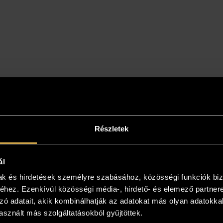
Részletek
intse meg az otthonában!
ál
yiben a műalkotás elnyerte tetszését
mak és hirdetések személyre szabásához, közösségi funkciók biz
kezzen, és kollégáink bővebb felvilágosítást
hez. Ezenkívül közösségi média-, hirdető- és elemező partner
! Lehetősége van az otthonában, a végleges
zó adatait, akik kombinálhatják az adatokat más olyan adatokka
 is megtekinteni az új kedvencét, kollégáink
sznált más szolgáltatásokból gyűjtöttek.
 viszik és bemutatják azt! Több is tetszik? Nem