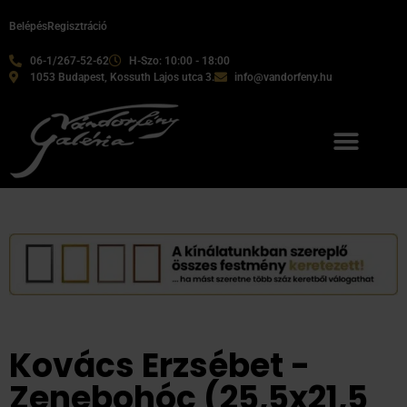
Belépés
Regisztráció
06-1/267-52-62
H-Szo: 10:00 - 18:00
1053 Budapest, Kossuth Lajos utca 3.
info@vandorfeny.hu
Kovács Erzsébet -
Zenebohóc (25,5x21,5