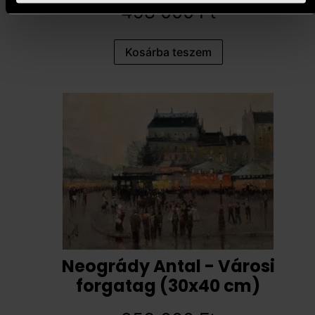
498 000
Ft
Kosárba teszem
Neogrády Antal - Városi
forgatag (30x40 cm)