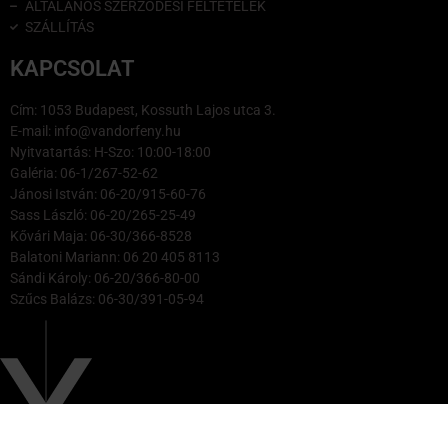
ÁLTALÁNOS SZERZŐDÉSI FELTÉTELEK
SZÁLLÍTÁS
KAPCSOLAT
Cím: 1053 Budapest, Kossuth Lajos utca 3.
E-mail: info@vandorfeny.hu
Nyitvatartás: H-Szo: 10:00-18:00
Galéria: 06-1/267-52-62
Jánosi István: 06-20/915-60-76
Sass László: 06-20/265-25-49
Kővári Maja: 06-30/366-8528
Balatoni Mariann: 06 20 405 8113
Sándi Károly: 06-20/366-80-00
Szűcs Balázs: 06-30/391-05-94
© Vándorfény Galéria 2025