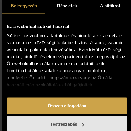
Beleegyezés
Részletek
A sütikről
Ez a weboldal sütiket használ
Sütiket használunk a tartalmak és hirdetések személyre
szabásához, közösségi funkciók biztosításához, valamint
weboldalforgalmunk elemzéséhez. Ezenkívül közösségi
média-, hirdető- és elemező partnereinkkel megosztjuk az
Ön weboldalhasználatra vonatkozó adatait, akik
kombinálhatják az adatokat más olyan adatokkal,
amelyeket Ön adott meg számukra vagy az Ön által
használt más szolgáltatásokból gyűjtöttek.
Összes elfogadása
Margittai Papp Gábor - A
vágy szárnyain (80x70 cm)
Testreszabás