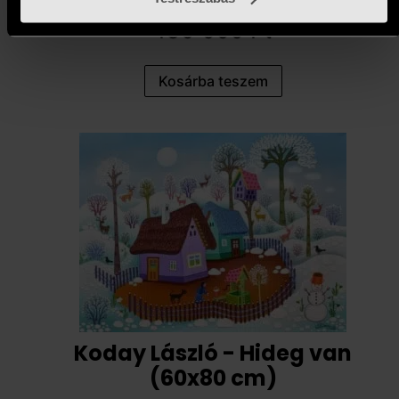
139 000
Ft
Kosárba teszem
Koday László - Hideg van
(60x80 cm)