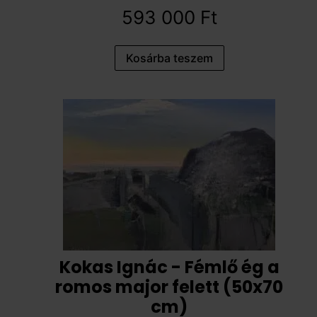
593 000
Ft
Kosárba teszem
Kokas Ignác - Fémlő ég a
romos major felett (50x70
cm)