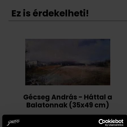
Ez is érdekelheti!
Gécseg András - Háttal a
Balatonnak (35x49 cm)
194 000
Ft