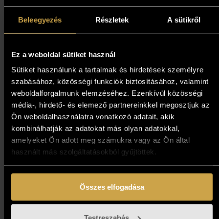
Kosárba teszem
Beleegyezés
Részletek
A sütikről
Ez a weboldal sütiket használ
Sütiket használunk a tartalmak és hirdetések személyre
szabásához, közösségi funkciók biztosításához, valamint
weboldalforgalmunk elemzéséhez. Ezenkívül közösségi
média-, hirdető- és elemező partnereinkkel megosztjuk az
Ön weboldalhasználatra vonatkozó adatait, akik
kombinálhatják az adatokat más olyan adatokkal,
amelyeket Ön adott meg számukra vagy az Ön által
használt más szolgáltatásokból gyűjtöttek.
Összes elfogadása
Király Nikoletta - Forróság
(20x20 cm)
Testreszabás