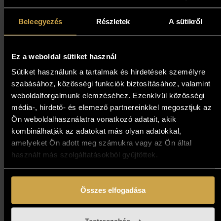
Nagy Tibor - Nyugodt reggel
(40x35 cm)
Beleegyezés
Részletek
A sütikről
1 093 000
Ft
Ez a weboldal sütiket használ
Sütiket használunk a tartalmak és hirdetések személyre
Kosárba teszem
szabásához, közösségi funkciók biztosításához, valamint
weboldalforgalmunk elemzéséhez. Ezenkívül közösségi
média-, hirdető- és elemező partnereinkkel megosztjuk az
Ön weboldalhasználatra vonatkozó adatait, akik
kombinálhatják az adatokat más olyan adatokkal,
amelyeket Ön adott meg számukra vagy az Ön által
használt más szolgáltatásokból gyűjtöttek.
Összes elfogadása
Papp Gábor - Téli emlék