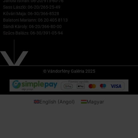
Jánosi István: 06-20/915-60-76
Sass László: 06-20/265-25-49
Kővári Maja: 06-30/366-8528
Balatoni Mariann: 06 20 405 8113
Sándi Károly: 06-20/366-80-00
Szűcs Balázs: 06-30/391-05-94
© Vándorfény Galéria 2025
English
(
Angol
)
Magyar