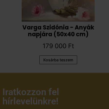
Varga Szidónia - Anyák
napjára (50x40 cm)
179 000
Ft
Kosárba teszem
Iratkozzon fel
hírlevelünkre!