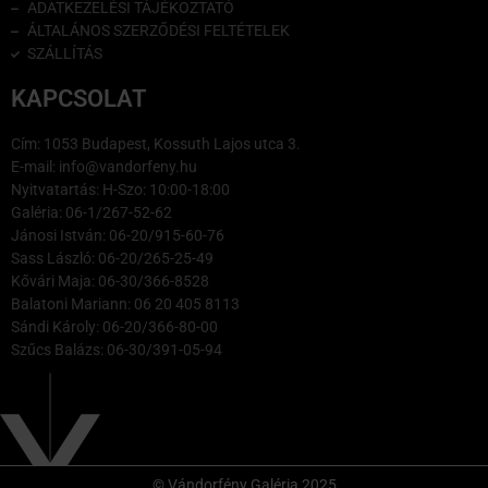
ADATKEZELÉSI TÁJÉKOZTATÓ
ÁLTALÁNOS SZERZŐDÉSI FELTÉTELEK
SZÁLLÍTÁS
KAPCSOLAT
Cím: 1053 Budapest, Kossuth Lajos utca 3.
E-mail: info@vandorfeny.hu
Nyitvatartás: H-Szo: 10:00-18:00
Galéria: 06-1/267-52-62
Jánosi István: 06-20/915-60-76
Sass László: 06-20/265-25-49
Kővári Maja: 06-30/366-8528
Balatoni Mariann: 06 20 405 8113
Sándi Károly: 06-20/366-80-00
Szűcs Balázs: 06-30/391-05-94
© Vándorfény Galéria 2025