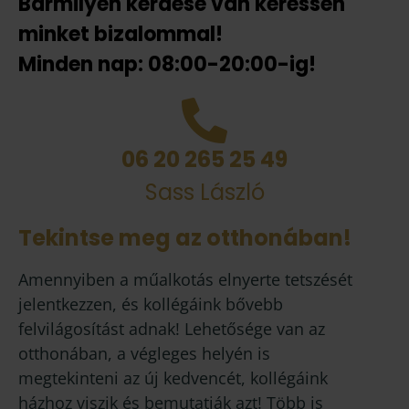
Bármilyen kérdése van keressen
minket bizalommal!
Minden nap: 08:00-20:00-ig!
06 20 265 25 49
Sass László
Tekintse meg az otthonában!
Amennyiben a műalkotás elnyerte tetszését
jelentkezzen, és kollégáink bővebb
felvilágosítást adnak! Lehetősége van az
otthonában, a végleges helyén is
megtekinteni az új kedvencét, kollégáink
házhoz viszik és bemutatják azt! Több is