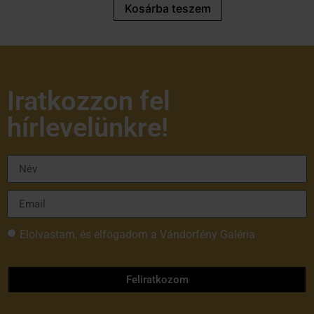
Kosárba teszem
Iratkozzon fel
hírlevelünkre!
Elolvastam, és elfogadom a Vándorfény Galéria
adatvédelmi tájékoztatóját
Feliratkozom