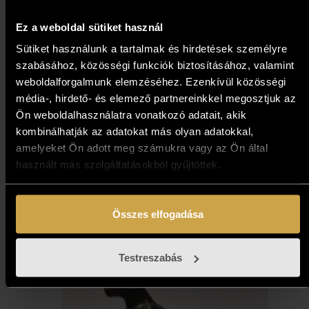
Ez a weboldal sütiket használ
Sütiket használunk a tartalmak és hirdetések személyre
szabásához, közösségi funkciók biztosításához, valamint
weboldalforgalmunk elemzéséhez. Ezenkívül közösségi
Pósa Ede - Párban (13x33 cm)
média-, hirdető- és elemező partnereinkkel megosztjuk az
Ön weboldalhasználatra vonatkozó adatait, akik
kombinálhatják az adatokat más olyan adatokkal,
151 000
Ft
amelyeket Ön adott meg számukra vagy az Ön által
használt más szolgáltatásokból gyűjtöttek.
Kosárba teszem
Összes elfogadása
Testreszabás