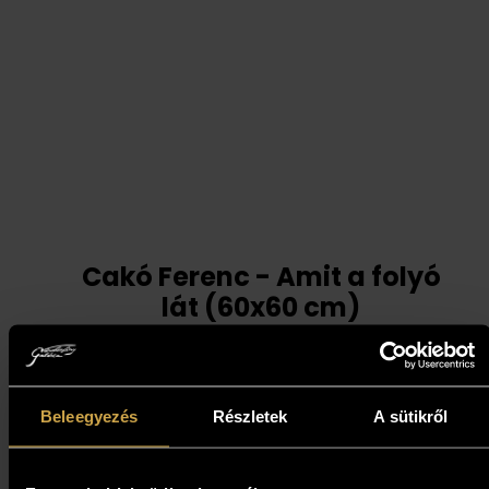
Cakó Ferenc - Amit a folyó
lát (60x60 cm)
691 000
Ft
Beleegyezés
Részletek
A sütikről
Kosárba teszem