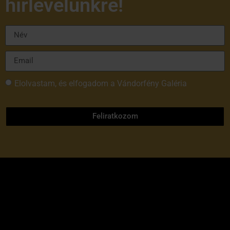
hírlevelünkre!
Elolvastam, és elfogadom a Vándorfény Galéria
adatvédelmi tájékoztatóját
Feliratkozom