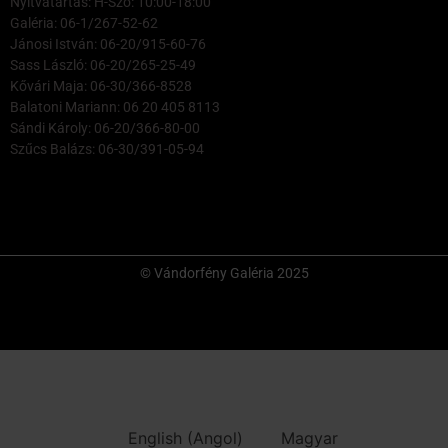
Nyitvatartás: H-Szo: 10:00-18:00
Galéria: 06-1/267-52-62
Jánosi István: 06-20/915-60-76
Sass László: 06-20/265-25-49
Kővári Maja: 06-30/366-8528
Balatoni Mariann: 06 20 405 8113
Sándi Károly: 06-20/366-80-00
Szűcs Balázs: 06-30/391-05-94
© Vándorfény Galéria 2025
English
(
Angol
)
Magyar