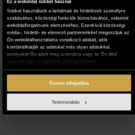
Ez a weboldal sütiket használ
Sütiket használunk a tartalmak és hirdetések személyre
szabásához, közösségi funkciók biztosításához, valamint
weboldalforgalmunk elemzéséhez. Ezenkívül közösségi
média-, hirdető- és elemező partnereinkkel megosztjuk az
Ön weboldalhasználatra vonatkozó adatait, akik
kombinálhatják az adatokat más olyan adatokkal,
amelyeket Ön adott meg számukra vagy az Ön által
használt más szolgáltatásokból gyűjtöttek.
Zocskár Andrea - Csókolózók
(18x6,1 cm)
Összes elfogadása
237 000
Ft
Testreszabás
Kosárba teszem