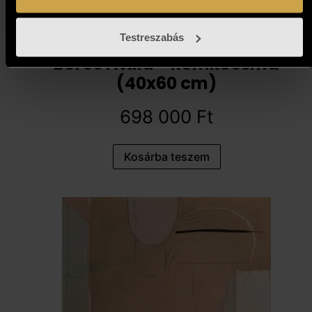
Testreszabás
Boros Attila - Romkocsma
(40x60 cm)
698 000
Ft
Kosárba teszem