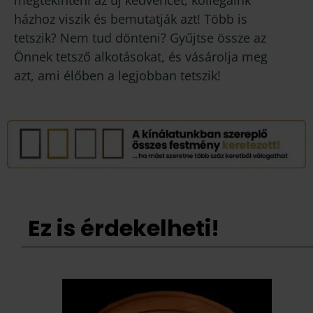
megtekinteni az új kedvencét, kollégáink
házhoz viszik és bemutatják azt! Több is
tetszik? Nem tud dönteni? Gyűjtse össze az
Önnek tetsző alkotásokat, és vásárolja meg
azt, ami élőben a legjobban tetszik!
Ez is érdekelheti!