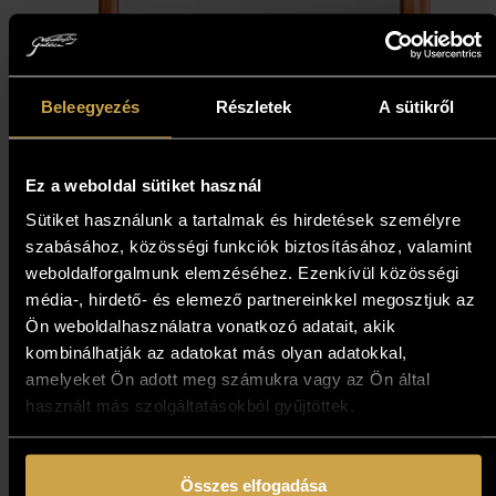
Beleegyezés
Részletek
A sütikről
Kovács Erzsébet - Tulipános
tükör (60x30 cm)
Ez a weboldal sütiket használ
849 000
Ft
Sütiket használunk a tartalmak és hirdetések személyre
szabásához, közösségi funkciók biztosításához, valamint
weboldalforgalmunk elemzéséhez. Ezenkívül közösségi
Kosárba teszem
média-, hirdető- és elemező partnereinkkel megosztjuk az
Ön weboldalhasználatra vonatkozó adatait, akik
kombinálhatják az adatokat más olyan adatokkal,
amelyeket Ön adott meg számukra vagy az Ön által
használt más szolgáltatásokból gyűjtöttek.
Összes elfogadása