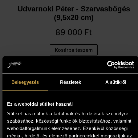
Udvarnoki Péter - Szarvasbőgés
(9,5x20 cm)
89 000
Ft
Kosárba teszem
Beleegyezés
Részletek
A sütikről
Ez a weboldal sütiket használ
Sütiket használunk a tartalmak és hirdetések személyre
szabásához, közösségi funkciók biztosításához, valamint
weboldalforgalmunk elemzéséhez. Ezenkívül közösségi
Kovács Erzsébet - Zenebohóc
média-, hirdető- és elemező partnereinkkel megosztjuk az