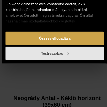
Ön weboldalhasználatra vonatkozó adatait, akik
(25,5x21,5 cm)
kombinálhatják az adatokat más olyan adatokkal,
amelyeket Ön adott meg számukra vagy az Ön által
397 000
Ft
használt más szolgáltatásokból gyűjtöttek.
Kosárba teszem
Összes elfogadása
Testreszabás
Neogrády Antal - Kéklő horizont
(39x60 cm)