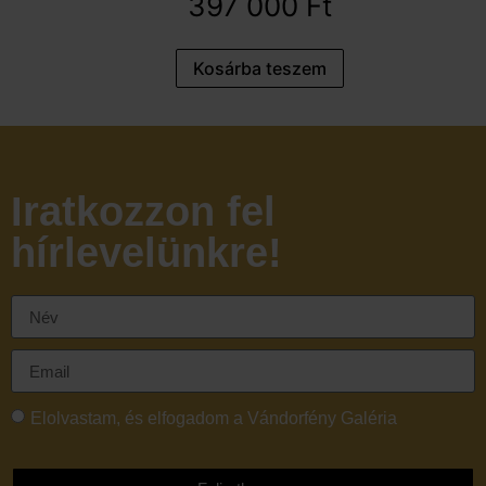
397 000
Ft
Kosárba teszem
Iratkozzon fel
hírlevelünkre!
Elolvastam, és elfogadom a Vándorfény Galéria
adatvédelmi tájékoztatóját