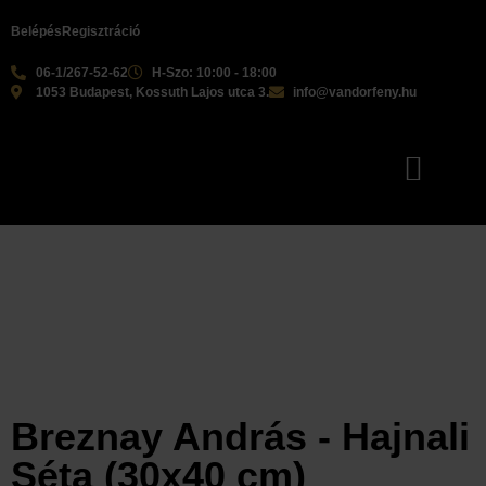
Belépés
Regisztráció
06-1/267-52-62
H-Szo: 10:00 - 18:00
1053 Budapest, Kossuth Lajos utca 3.
info@vandorfeny.hu
Breznay András - Hajnali
Séta (30x40 cm)