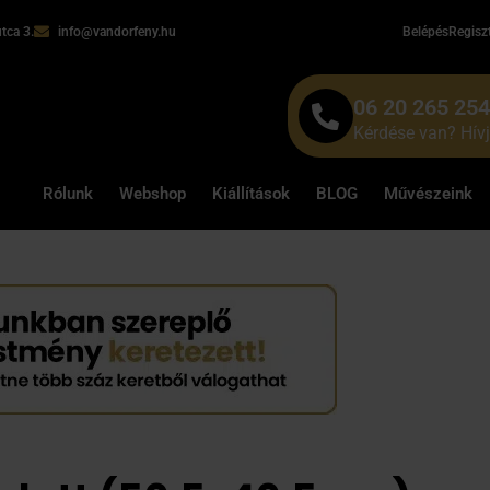
tca 3.
info@vandorfeny.hu
Belépés
Regisz
06 20 265 25
Kérdése van? Hív
Rólunk
Webshop
Kiállítások
BLOG
Művészeink