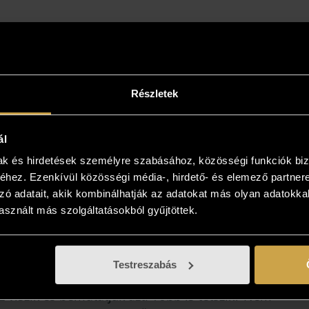
Részletek
ál
mak és hirdetések személyre szabásához, közösségi funkciók biz
hez. Ezenkívül közösségi média-, hirdető- és elemező partner
intse meg az otthonában!
zó adatait, akik kombinálhatják az adatokat más olyan adatokka
sznált más szolgáltatásokból gyűjtöttek.
yiben a műalkotás elnyerte tetszését
kezzen, és kollégáink bővebb felvilágosítást
! Lehetősége van az otthonában, a végleges
Testreszabás
 is megtekinteni az új kedvencét, kollégáink
 viszik és bemutatják azt! Több is tetszik? Nem