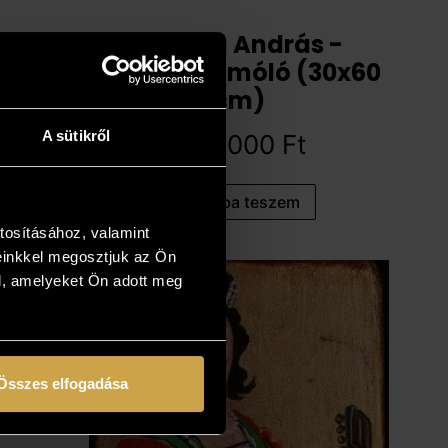
Gécseg András -
Keszthelyi móló (30x60
cm)
A sütikről
269 000
Ft
Kosárba teszem
tosításához, valamint
einkkel megosztjuk az Ön
l, amelyeket Ön adott meg
Összes elfogadása