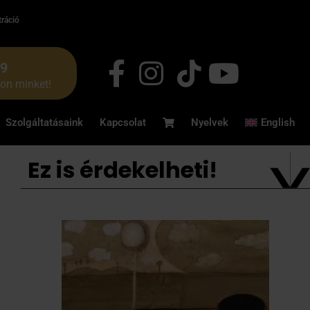
tráció
49
jon minket!
Szolgáltatásaink
Kapcsolat
Nyelvek
English
Ez is érdekelheti!