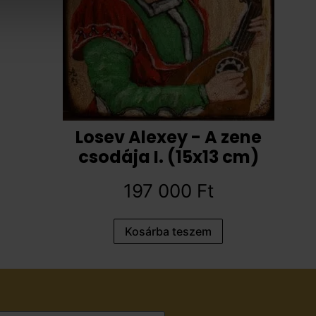
Losev Alexey - A zene
csodája I. (15x13 cm)
197 000
Ft
Kosárba teszem