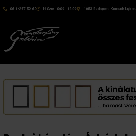
06-1/267-52-62
H-Szo: 10:00 - 18:00
1053 Budapest, Kossuth Lajos u