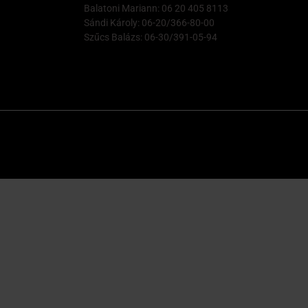
Balatoni Mariann: 06 20 405 8113
Sándi Károly: 06-20/366-80-00
Szűcs Balázs: 06-30/391-05-94