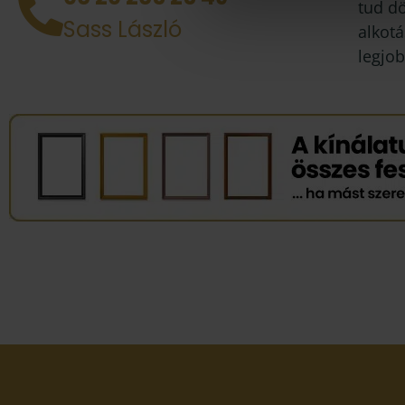
tud d
Sass László
alkotá
legjob