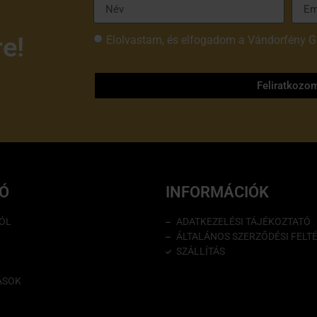
re!
Elolvastam, és elfogadom a Vándorfény G
tájékoztatóját
Feliratkozo
IÓ
INFORMÁCIÓK
ÓL
ADATKEZELÉSI TÁJÉKOZTATÓ
ÁLTALÁNOS SZERZŐDÉSI FELT
SZÁLLÍTÁS
ÁSOK