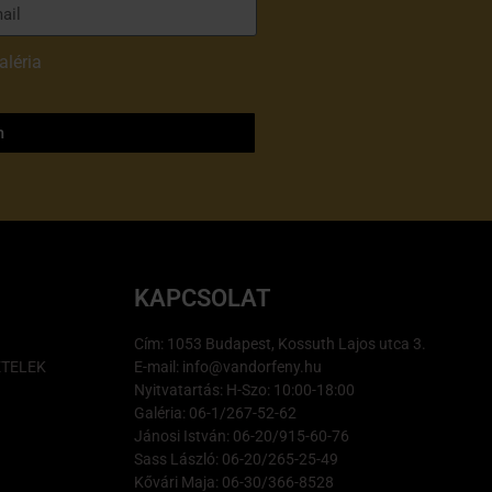
aléria
adatvédelmi
m
KAPCSOLAT
Cím: 1053 Budapest, Kossuth Lajos utca 3.
ÉTELEK
E-mail: info@vandorfeny.hu
Nyitvatartás: H-Szo: 10:00-18:00
Galéria: 06-1/267-52-62
Jánosi István: 06-20/915-60-76
Sass László: 06-20/265-25-49
Kővári Maja: 06-30/366-8528