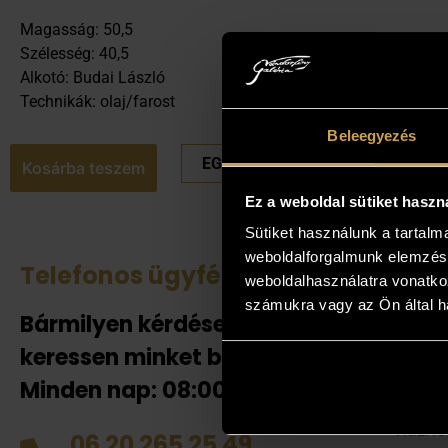
Magasság: 50,5
Szélesség: 40,5
Alkotó: Budai László
Technikák: olaj/farost
Beleegyezés
EGYEDI ÁRAT KÉREK
Kosárba teszem
Ez a weboldal sütiket haszn
Sütiket használunk a tartal
weboldalforgalmunk elemzésé
Telefonos ügyfélszolgálat
Tek
weboldalhasználatra vonatko
számukra vagy az Ön által ha
Bármilyen kérdése van
Amenn
jelent
keressen minket bizalommal!
adnak
Minden nap: 08:00-20:00-ig!
helyén
házhoz
06 20 265 25 49