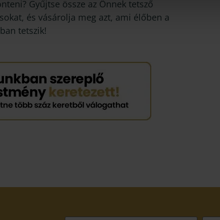
önteni? Gyűjtse össze az Önnek tetsző
sokat, és vásárolja meg azt, ami élőben a
ban tetszik!