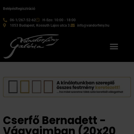
Belépés
Regisztráció
06-1/267-52-62
H-Szo: 10:00 - 18:00
1053 Budapest, Kossuth Lajos utca 3.
info@vandorfeny.hu
Cserfő Bernadett -
Vágyaimban (20x20