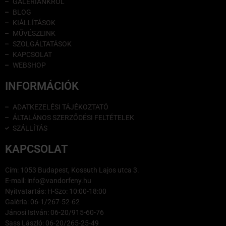
GALÉRIÁNKRÓL
BLOG
KIÁLLÍTÁSOK
MŰVÉSZEINK
SZOLGÁLTATÁSOK
KAPCSOLAT
WEBSHOP
INFORMÁCIÓK
ADATKEZELÉSI TÁJÉKOZTATÓ
ÁLTALÁNOS SZERZŐDÉSI FELTÉTELEK
SZÁLLÍTÁS
KAPCSOLAT
Cím: 1053 Budapest, Kossuth Lajos utca 3.
E-mail: info@vandorfeny.hu
Nyitvatartás: H-Szo: 10:00-18:00
Galéria: 06-1/267-52-62
Jánosi István: 06-20/915-60-76
Sass László: 06-20/265-25-49