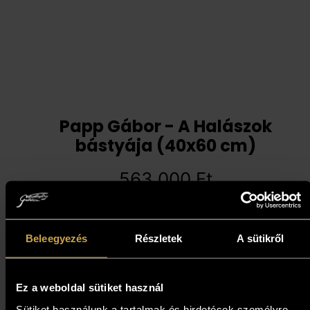
Papp Gábor - A Halászok
bástyája (40x60 cm)
563 000
Ft
Kosárba teszem
Beleegyezés
Részletek
A sütikről
Ez a weboldal sütiket használ
Sütiket használunk a tartalmak és hirdetések személyre