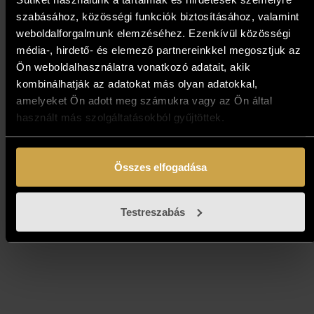
szabásához, közösségi funkciók biztosításához, valamint
weboldalforgalmunk elemzéséhez. Ezenkívül közösségi
média-, hirdető- és elemező partnereinkkel megosztjuk az
Ön weboldalhasználatra vonatkozó adatait, akik
kombinálhatják az adatokat más olyan adatokkal,
Papp Gábor - Pihenő vitorlák
amelyeket Ön adott meg számukra vagy az Ön által
használt más szolgáltatásokból gyűjtöttek.
(40x60 cm)
559 000
Ft
Összes elfogadása
Kosárba teszem
Testreszabás