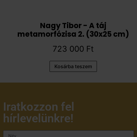
Nagy Tibor - A táj
metamorfózisa 2. (30x25 cm)
723 000
Ft
Kosárba teszem
Iratkozzon fel
hírlevelünkre!