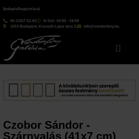
Belépés
Regisztráció
06-1/267-52-62
H-Szo: 10:00 - 18:00
1053 Budapest, Kossuth Lajos utca 3.
info@vandorfeny.hu
Czobor Sándor -
Szárnyalás (41x7 cm)