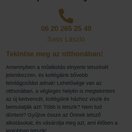
06 20 265 25 49
Sass László
Tekintse meg az otthonában!
Amennyiben a műalkotás elnyerte tetszését
jelentkezzen, és kollégáink bővebb
felvilágosítást adnak! Lehetősége van az
otthonában, a végleges helyén is megtekinteni
az új kedvencét, kollégáink házhoz viszik és
bemutatják azt! Több is tetszik? Nem tud
dönteni? Gyűjtse össze az Önnek tetsző
alkotásokat, és vásárolja meg azt, ami élőben a
legjobban tetszik!