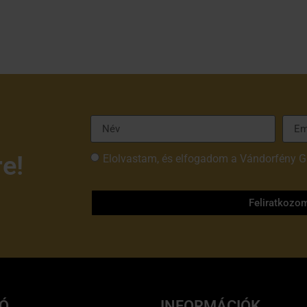
re!
Elolvastam, és elfogadom a Vándorfény G
tájékoztatóját
Feliratkozo
IÓ
INFORMÁCIÓK