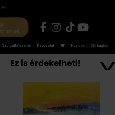
tráció
49
jon minket!
Szolgáltatásaink
Kapcsolat
Nyelvek
English
Ez is érdekelheti!