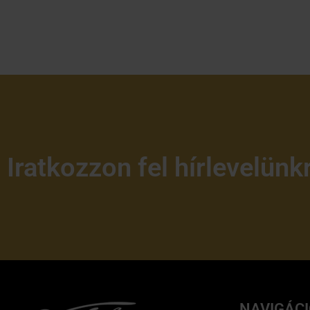
Iratkozzon fel hírlevelünk
NAVIGÁC