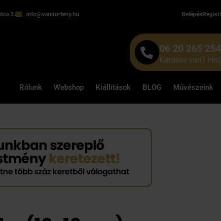
tca 3.
info@vandorfeny.hu
Belépés
Regisz
06 20 265 25
Kérdése van? Hív
Rólunk
Webshop
Kiállítások
BLOG
Művészeink