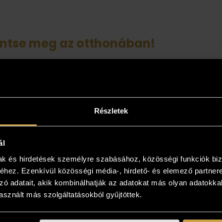
intse meg az otthonában!
yiben a műalkotás elnyerte tetszését
kezzen, és kollégáink bővebb felvilágosítást
! Lehetősége van az otthonában, a végleges
 is megtekinteni az új kedvencét, kollégáink
Részletek
 viszik és bemutatják azt! Több is tetszik? Nem
önteni? Gyűjtse össze az Önnek tetsző
ál
sokat, és vásárolja meg azt, ami élőben a
ban tetszik!
mak és hirdetések személyre szabásához, közösségi funkciók biz
hez. Ezenkívül közösségi média-, hirdető- és elemező partner
zó adatait, akik kombinálhatják az adatokat más olyan adatokka
sznált más szolgáltatásokból gyűjtöttek.