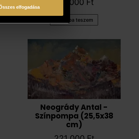
191 000
Ft
Összes elfogadása
Kosárba teszem
Neogrády Antal -
Színpompa (25,5x38
cm)
221 000
Ft