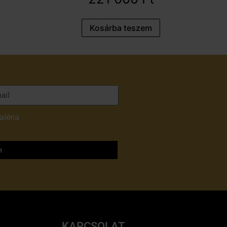
Kosárba teszem
aléria
adatvédelmi
m
KAPCSOLAT