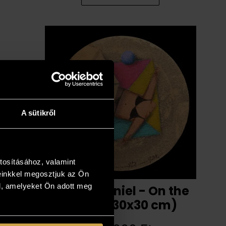
A sütikről
tosításához, valamint
einkkel megosztjuk az Ön
l, amelyeket Ön adott meg
Ludvig Dániel - On the
beach (30x30 cm)