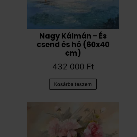
Nagy Kálmán - És
csend és hó (60x40
cm)
432 000
Ft
Kosárba teszem