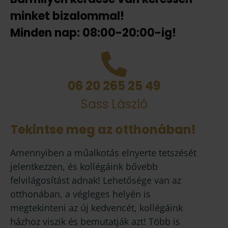
minket bizalommal!
Minden nap: 08:00-20:00-ig!
06 20 265 25 49
Sass László
Tekintse meg az otthonában!
Amennyiben a műalkotás elnyerte tetszését
jelentkezzen, és kollégáink bővebb
felvilágosítást adnak! Lehetősége van az
otthonában, a végleges helyén is
megtekinteni az új kedvencét, kollégáink
házhoz viszik és bemutatják azt! Több is