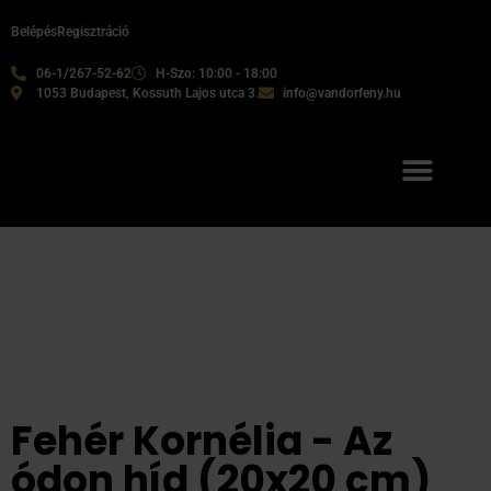
Belépés
Regisztráció
06-1/267-52-62
H-Szo: 10:00 - 18:00
1053 Budapest, Kossuth Lajos utca 3.
info@vandorfeny.hu
Fehér Kornélia - Az
ódon híd (20x20 cm)