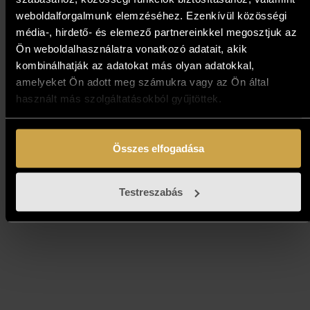
weboldalforgalmunk elemzéséhez. Ezenkívül közösségi
média-, hirdető- és elemező partnereinkkel megosztjuk az
Ön weboldalhasználatra vonatkozó adatait, akik
Pálfy Julianna - Vonal alatt
kombinálhatják az adatokat más olyan adatokkal,
amelyeket Ön adott meg számukra vagy az Ön által
(50x50 cm)
használt más szolgáltatásokból gyűjtöttek.
239 000
Ft
Összes elfogadása
Kosárba teszem
Testreszabás