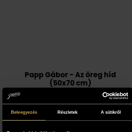
Papp Gábor - Az öreg híd
(50x70 cm)
593 000
Ft
Beleegyezés
Részletek
A sütikről
Kosárba teszem