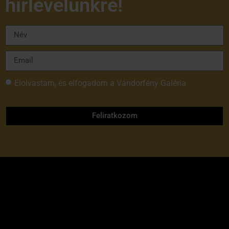
hírlevelünkre!
Elolvastam, és elfogadom a Vándorfény Galéria
adatvédelmi tájékoztatóját
Feliratkozom