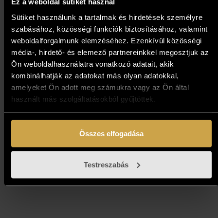
Ez a weboldal sütiket használ
Sütiket használunk a tartalmak és hirdetések személyre
szabásához, közösségi funkciók biztosításához, valamint
weboldalforgalmunk elemzéséhez. Ezenkívül közösségi
média-, hirdető- és elemező partnereinkkel megosztjuk az
Ön weboldalhasználatra vonatkozó adatait, akik
kombinálhatják az adatokat más olyan adatokkal,
amelyeket Ön adott meg számukra vagy az Ön által
használt más szolgáltatásokból gyűjtöttek.
Gulyás László - Titok (60x80
cm)
Összes elfogadása
637 000
Ft
Testreszabás
Kosárba teszem