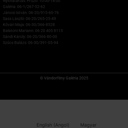
Nyitvatartás: H-Szo: 10:00-18:00
Galéria: 06-1/267-52-62
Jánosi István: 06-20/915-60-76
Sass László: 06-20/265-25-49
Kővári Maja: 06-30/366-8528
Balatoni Mariann: 06 20 405 8113
Sándi Károly: 06-20/366-80-00
Szűcs Balázs: 06-30/391-05-94
© Vándorfény Galéria 2025
English
(
Angol
)
Magyar