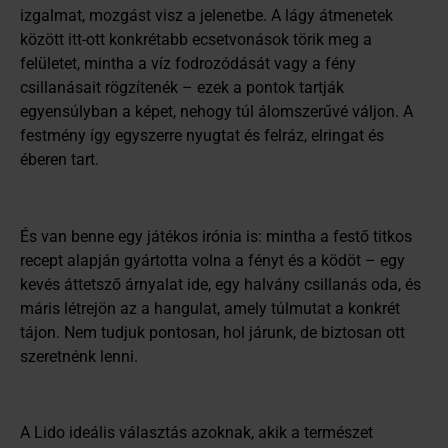
izgalmat, mozgást visz a jelenetbe. A lágy átmenetek
között itt-ott konkrétabb ecsetvonások törik meg a
felületet, mintha a víz fodrozódását vagy a fény
csillanásait rögzítenék – ezek a pontok tartják
egyensúlyban a képet, nehogy túl álomszerűvé váljon. A
festmény így egyszerre nyugtat és felráz, elringat és
éberen tart.
És van benne egy játékos irónia is: mintha a festő titkos
recept alapján gyártotta volna a fényt és a ködöt – egy
kevés áttetsző árnyalat ide, egy halvány csillanás oda, és
máris létrejön az a hangulat, amely túlmutat a konkrét
tájon. Nem tudjuk pontosan, hol járunk, de biztosan ott
szeretnénk lenni.
A Lido ideális választás azoknak, akik a természet