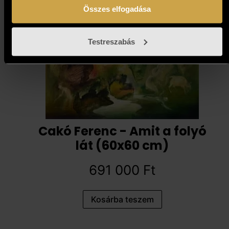
Összes elfogadása
Testreszabás
Cakó Ferenc - Amit a folyó
lát (60x60 cm)
691 000
Ft
Kosárba teszem