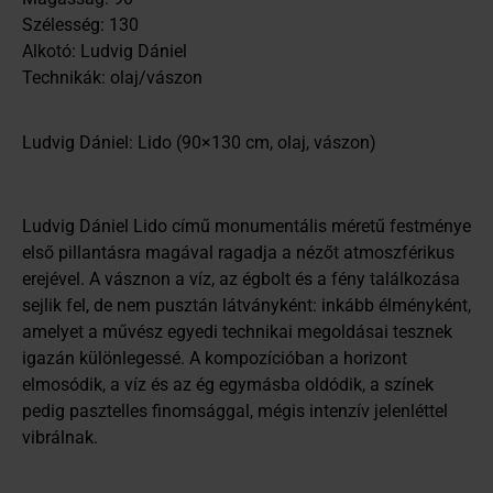
Szélesség: 130
Alkotó: Ludvig Dániel
Technikák: olaj/vászon
Ludvig Dániel: Lido (90×130 cm, olaj, vászon)
Ludvig Dániel Lido című monumentális méretű festménye
első pillantásra magával ragadja a nézőt atmoszférikus
erejével. A vásznon a víz, az égbolt és a fény találkozása
sejlik fel, de nem pusztán látványként: inkább élményként,
amelyet a művész egyedi technikai megoldásai tesznek
igazán különlegessé. A kompozícióban a horizont
elmosódik, a víz és az ég egymásba oldódik, a színek
pedig pasztelles finomsággal, mégis intenzív jelenléttel
vibrálnak.