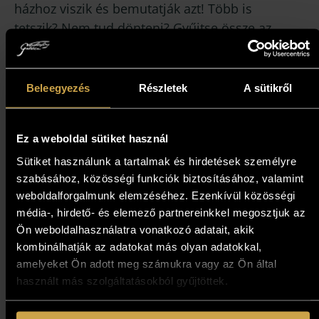
házhoz viszik és bemutatják azt! Több is
tetszik? Nem tud dönteni? Gyűjtse össze az
Önnek tetsző alkotásokat, és vásárolja meg
azt, ami élőben a legjobban tetszik!
Beleegyezés
Részletek
A sütikről
Ez a weboldal sütiket használ
Sütiket használunk a tartalmak és hirdetések személyre
szabásához, közösségi funkciók biztosításához, valamint
weboldalforgalmunk elemzéséhez. Ezenkívül közösségi
Ez is érdekelheti!
média-, hirdető- és elemező partnereinkkel megosztjuk az
Ön weboldalhasználatra vonatkozó adatait, akik
kombinálhatják az adatokat más olyan adatokkal,
amelyeket Ön adott meg számukra vagy az Ön által
használt más szolgáltatásokból gyűjtöttek.