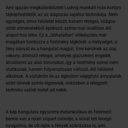
Ami igazán megkülönbözteti Ludvig munkáit más kortárs
tájképfestőktől, az az alapozás sajátos technikája. Nem
egységes, sima felületet készít, hanem réteges, világos-
sötét átmenetekből építkező, szinte már önállóan élő
alapot hoz létre. Ez a „láthatatlan” előkészítés már
magában hordozza a festmény légkörét: a mélységet, a
fény irányát és a hangulat magját. Erre kerülnek az olaj
vékony, áttetsző rétegei, amelyek glazúrként engedik
átcsillanni az alsó tónusokat, így a festmény színei nem
statikusak, hanem folyamatosan változó, élő felületet
alkotnak. A víztükrön és az égbolton végigfutó árnyalatok
ezért tűnnek szinte légiesnek, miközben a rétegzett
technika valódi testet ad nekik.
A kép hangulata egyszerre melankolikus és felemelő:
benne van a nyári vízpart csöndje, a sóval telt levegő
nyugalma, de ott rejlik a fények szikrázása is, ami