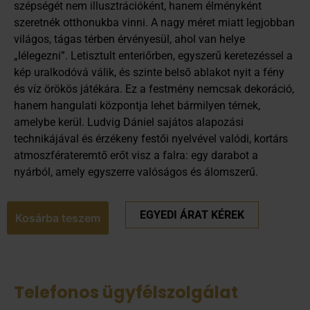
szépségét nem illusztrációként, hanem élményként
szeretnék otthonukba vinni. A nagy méret miatt legjobban
világos, tágas térben érvényesül, ahol van helye
„lélegezni”. Letisztult enteriőrben, egyszerű keretezéssel a
kép uralkodóvá válik, és szinte belső ablakot nyit a fény
és víz örökös játékára. Ez a festmény nemcsak dekoráció,
hanem hangulati központja lehet bármilyen térnek,
amelybe kerül. Ludvig Dániel sajátos alapozási
technikájával és érzékeny festői nyelvével valódi, kortárs
atmoszférateremtő erőt visz a falra: egy darabot a
nyárból, amely egyszerre valóságos és álomszerű.
EGYEDI ÁRAT KÉREK
Kosárba teszem
Telefonos ügyfélszolgálat