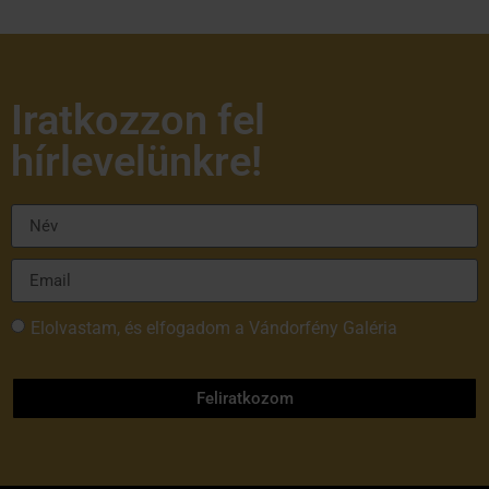
Iratkozzon fel
hírlevelünkre!
Elolvastam, és elfogadom a Vándorfény Galéria
adatvédelmi tájékoztatóját
Feliratkozom