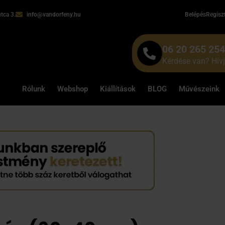
tca 3.
info@vandorfeny.hu
Belépés
Regisz
06 20 265 25
Kérdése van? Hív
Rólunk
Webshop
Kiállítások
BLOG
Művészeink