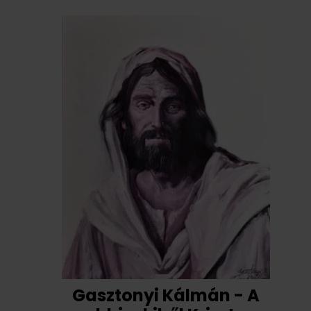
Gasztonyi Kálmán - A