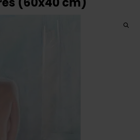
örés (60x40 cm)