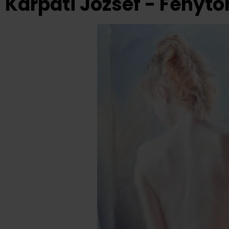
Kárpáti József - Fényt