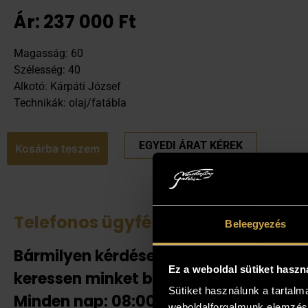
Ár:
237 000
Ft
Magasság: 60
Szélesség: 40
Alkotó: Kárpáti József
Technikák: olaj/fatábla
EGYEDI ÁRAT KÉREK
Kosárba teszem
Telefonos ügyfélszolgálat
Tek
Beleegyezés
Bármilyen kérdése van
Amenn
Ez a weboldal sütiket haszn
jelent
keressen minket bizalommal!
adnak
Sütiket használunk a tartal
Minden nap: 08:00-20:00-ig!
weboldalforgalmunk elemzésé