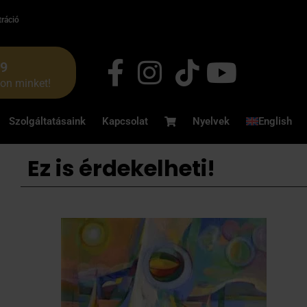
tráció
49
jon minket!
Szolgáltatásaink
Kapcsolat
Nyelvek
English
Ez is érdekelheti!