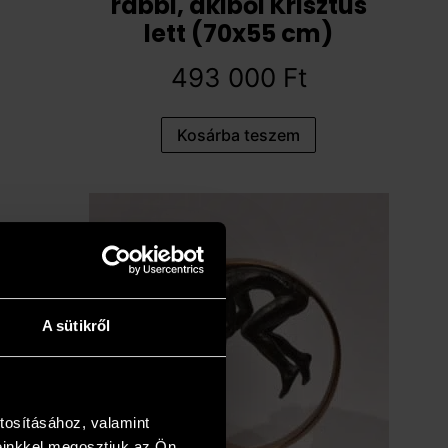
rabbi, akiből Krisztus
lett (70x55 cm)
493 000
Ft
Kosárba teszem
A sütikről
tosításához, valamint
einkkel megosztjuk az Ön