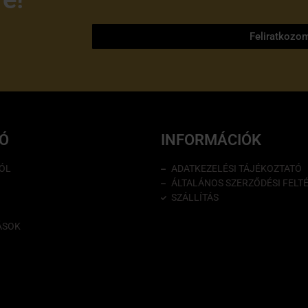
tájékoztatóját
Feliratkozo
IÓ
INFORMÁCIÓK
ÓL
ADATKEZELÉSI TÁJÉKOZTATÓ
ÁLTALÁNOS SZERZŐDÉSI FELT
SZÁLLÍTÁS
ÁSOK