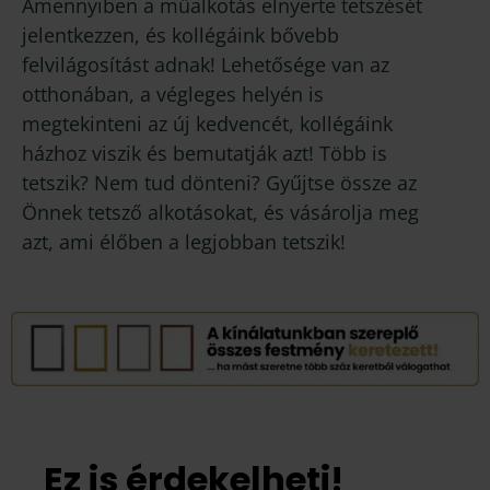
Amennyiben a műalkotás elnyerte tetszését
jelentkezzen, és kollégáink bővebb
felvilágosítást adnak! Lehetősége van az
otthonában, a végleges helyén is
megtekinteni az új kedvencét, kollégáink
házhoz viszik és bemutatják azt! Több is
tetszik? Nem tud dönteni? Gyűjtse össze az
Önnek tetsző alkotásokat, és vásárolja meg
azt, ami élőben a legjobban tetszik!
Ez is érdekelheti!