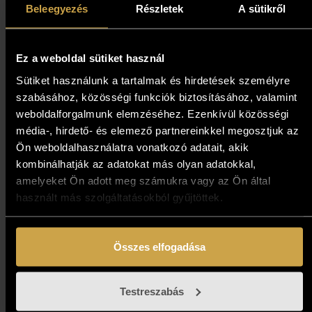
683 000
Ft
Beleegyezés
Részletek
A sütikről
Kosárba teszem
Ez a weboldal sütiket használ
Sütiket használunk a tartalmak és hirdetések személyre
szabásához, közösségi funkciók biztosításához, valamint
weboldalforgalmunk elemzéséhez. Ezenkívül közösségi
média-, hirdető- és elemező partnereinkkel megosztjuk az
Ön weboldalhasználatra vonatkozó adatait, akik
kombinálhatják az adatokat más olyan adatokkal,
amelyeket Ön adott meg számukra vagy az Ön által
használt más szolgáltatásokból gyűjtöttek.
Összes elfogadása
Koday László - Hideg van
(60x80 cm)
Testreszabás