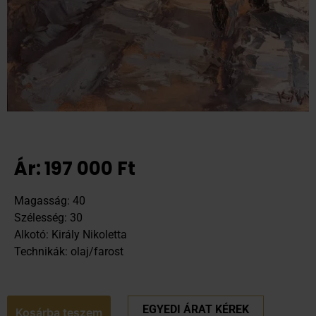
Ár:
197 000
Ft
Magasság: 40
Szélesség: 30
Alkotó: Király Nikoletta
Technikák: olaj/farost
EGYEDI ÁRAT KÉREK
Kosárba teszem