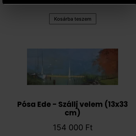
593 000
Ft
Kosárba teszem
Pósa Ede - Szállj velem (13x33
cm)
154 000
Ft