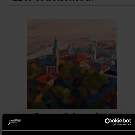
Bihon Győző - Horizont
(80x80 cm)