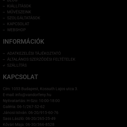
BLOG
KIÁLLÍTÁSOK
MŰVÉSZEINK
SZOLGÁLTATÁSOK
KAPCSOLAT
WEBSHOP
INFORMÁCIÓK
ADATKEZELÉSI TÁJÉKOZTATÓ
ÁLTALÁNOS SZERZŐDÉSI FELTÉTELEK
SZÁLLÍTÁS
KAPCSOLAT
Cím: 1053 Budapest, Kossuth Lajos utca 3.
E-mail: info@vandorfeny.hu
Nyitvatartás: H-Szo: 10:00-18:00
Galéria: 06-1/267-52-62
Jánosi István: 06-20/915-60-76
Sass László: 06-20/265-25-49
Kővári Maja: 06-30/366-8528