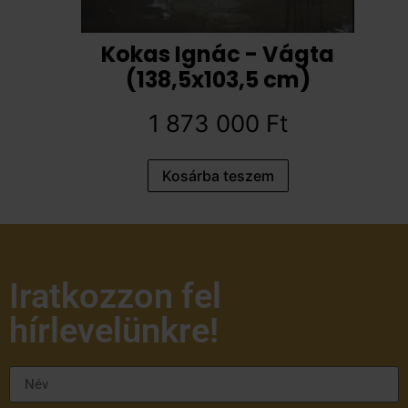
Kokas Ignác - Vágta
(138,5x103,5 cm)
1 873 000
Ft
Kosárba teszem
Iratkozzon fel
hírlevelünkre!