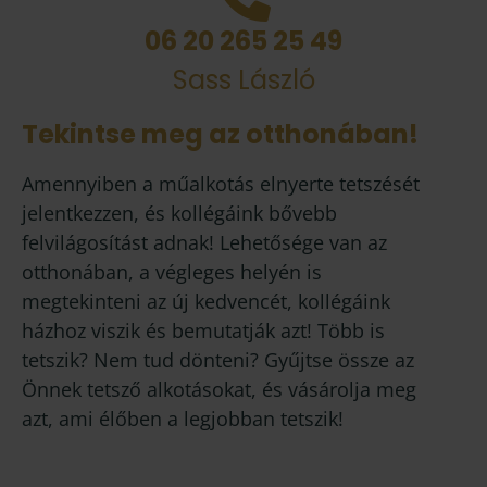
06 20 265 25 49
Sass László
Tekintse meg az otthonában!
Amennyiben a műalkotás elnyerte tetszését
jelentkezzen, és kollégáink bővebb
felvilágosítást adnak! Lehetősége van az
otthonában, a végleges helyén is
megtekinteni az új kedvencét, kollégáink
házhoz viszik és bemutatják azt! Több is
tetszik? Nem tud dönteni? Gyűjtse össze az
Önnek tetsző alkotásokat, és vásárolja meg
azt, ami élőben a legjobban tetszik!