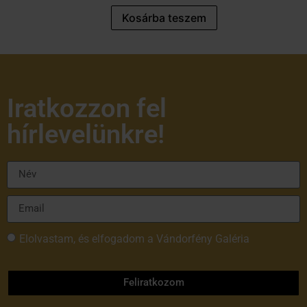
Kosárba teszem
Iratkozzon fel
hírlevelünkre!
Elolvastam, és elfogadom a Vándorfény Galéria
adatvédelmi tájékoztatóját
Feliratkozom