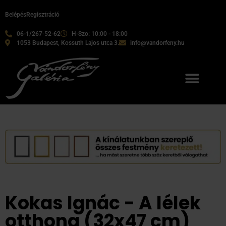
Belépés
Regisztráció
06-1/267-52-62
H-Szo: 10:00 - 18:00
1053 Budapest, Kossuth Lajos utca 3.
info@vandorfeny.hu
Kokas Ignác - A lélek
otthona (32x47 cm)