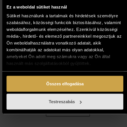
Ez a weboldal sütiket használ
Sütiket használunk a tartalmak és hirdetések személyre
szabásához, közösségi funkciók biztosításához, valamint
weboldalforgalmunk elemzéséhez. Ezenkívül közösségi
média-, hirdető- és elemező partnereinkkel megosztjuk az
Ön weboldalhasználatra vonatkozó adatait, akik
kombinálhatják az adatokat más olyan adatokkal,
amelyeket Ön adott meg számukra vagy az Ön által
használt más szolgáltatásokból gyűjtöttek.
Garay-Nagy Norbert - A
fiumei Villa Giuseppe (50x60
cm)
Összes elfogadása
589 000
Ft
Testreszabás
Kosárba teszem