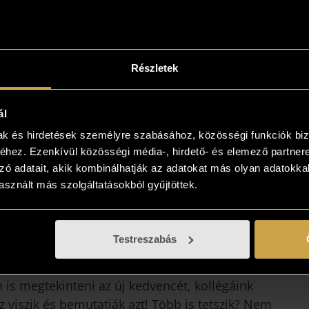
Részletek
ál
mak és hirdetések személyre szabásához, közösségi funkciók biz
hez. Ezenkívül közösségi média-, hirdető- és elemező partner
zó adatait, akik kombinálhatják az adatokat más olyan adatokka
sznált más szolgáltatásokból gyűjtöttek.
intse meg az otthonában!
yiben a műalkotás elnyerte tetszését
Testreszabás
kezzen, és kollégáink bővebb felvilágosítást
! Lehetősége van az otthonában, a végleges
 is megtekinteni az új kedvencét, kollégáink
 viszik és bemutatják azt! Több is tetszik? Nem