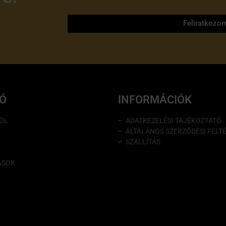
tájékoztatóját
Feliratkozo
IÓ
INFORMÁCIÓK
ÓL
ADATKEZELÉSI TÁJÉKOZTATÓ
ÁLTALÁNOS SZERZŐDÉSI FELT
SZÁLLÍTÁS
ÁSOK