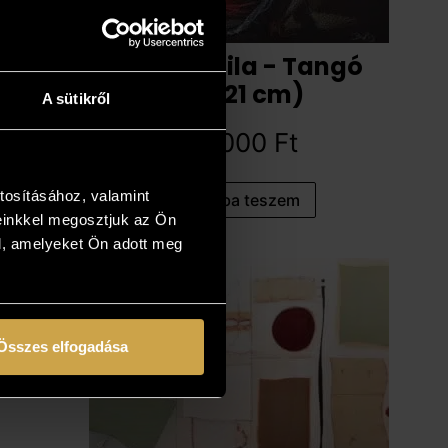
Boros Attila - Tangó
(14x21 cm)
A sütikről
82 000
Ft
tosításához, valamint
Kosárba teszem
einkkel megosztjuk az Ön
l, amelyeket Ön adott meg
Összes elfogadása