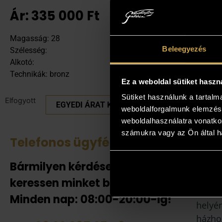
Ár:
335 000
Ft
Magasság: 28
Beleegyezés
Szélesség:
Alkotó:
Technikák: bronz
Ez a weboldal sütiket haszn
Sütiket használunk a tartal
Elfogyott
EGYEDI ÁRAT KÉREK
weboldalforgalmunk elemzésé
weboldalhasználatra vonatko
számukra vagy az Ön által ha
Telefonos ügyfélszolgálat
Tek
Bármilyen kérdése van
Amenn
jelent
keressen minket bizalommal!
adnak
Minden nap: 08:00-20:00-ig!
helyén
házhoz