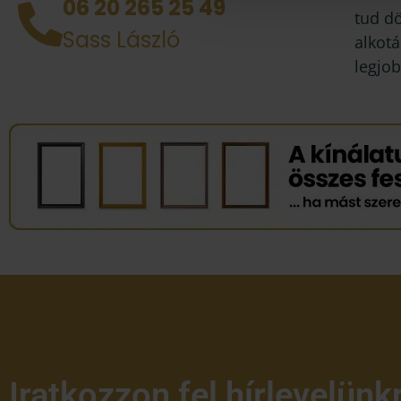
06 20 265 25 49
tud d
Sass László
alkotá
legjob
Iratkozzon fel hírlevelünk