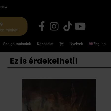
tráció
49
jon minket!
Szolgáltatásaink
Kapcsolat
Nyelvek
English
Ez is érdekelheti!