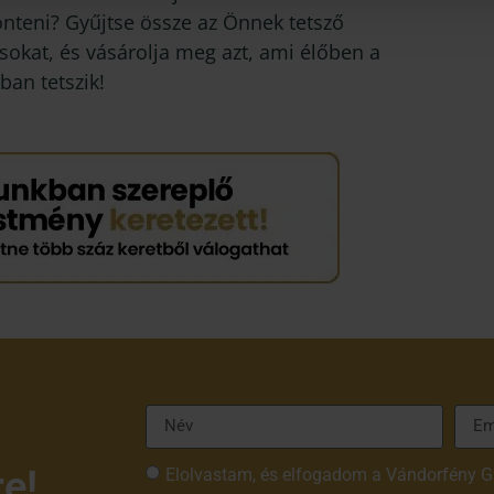
önteni? Gyűjtse össze az Önnek tetsző
sokat, és vásárolja meg azt, ami élőben a
ban tetszik!
re!
Elolvastam, és elfogadom a Vándorfény G