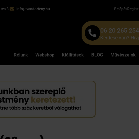
tca 3.
info@vandorfeny.hu
Belépés
Regisz
06 20 265 25
Kérdése van? Hív
Rólunk
Webshop
Kiállítások
BLOG
Művészeink