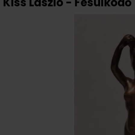
Kiss László - Fésülködő