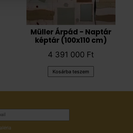
Müller Árpád - Naptár
képtár (100x110 cm)
4 391 000
Ft
Kosárba teszem
aléria
adatvédelmi