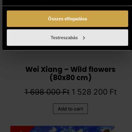
Összes elfogadása
Testreszabás
Wei Xiang – Wild flowers
(80x80 cm)
1 698 000
Ft
1 528 200
Ft
Add to cart