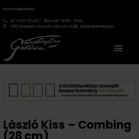
Access
Registration
06-1/267-52-62
Mon-Sat: 10:00 - 18:00
1053 Budapest, Kossuth Lajos utca 3.
info@vandorfeny.hu
Our services
László Kiss – Combing
(28 cm)