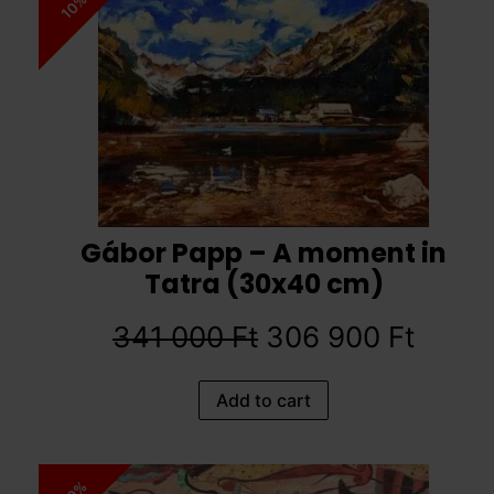
10%
Gábor Papp – A moment in
Tatra (30x40 cm)
341 000
Ft
306 900
Ft
Add to cart
10%