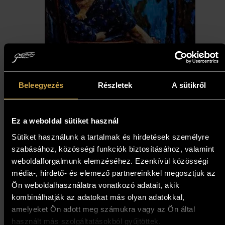
Zoltán Suhaj – Laura’s cat
Beleegyezés
Részletek
A sütikről
(100x100 cm)
1 597 000
Ft
1 437 300
Ft
Ez a weboldal sütiket használ
Sütiket használunk a tartalmak és hirdetések személyre
szabásához, közösségi funkciók biztosításához, valamint
Add to cart
weboldalforgalmunk elemzéséhez. Ezenkívül közösségi
média-, hirdető- és elemező partnereinkkel megosztjuk az
Ön weboldalhasználatra vonatkozó adatait, akik
10%
kombinálhatják az adatokat más olyan adatokkal,
amelyeket Ön adott meg számukra vagy az Ön által
használt más szolgáltatásokból gyűjtöttek.