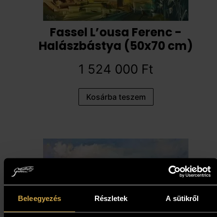
Fassel L’ousa Ferenc -
Halászbástya (50x70 cm)
1 524 000
Ft
Kosárba teszem
Beleegyezés
Részletek
A sütikről