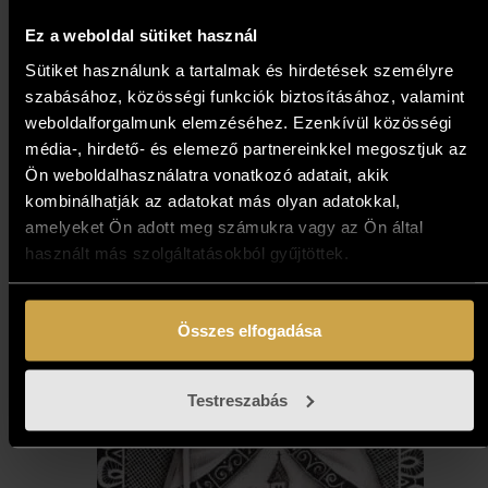
Gécseg András - Keszthelyi
Ez a weboldal sütiket használ
móló (30x60 cm)
Sütiket használunk a tartalmak és hirdetések személyre
szabásához, közösségi funkciók biztosításához, valamint
269 000
Ft
weboldalforgalmunk elemzéséhez. Ezenkívül közösségi
média-, hirdető- és elemező partnereinkkel megosztjuk az
Ön weboldalhasználatra vonatkozó adatait, akik
Kosárba teszem
kombinálhatják az adatokat más olyan adatokkal,
amelyeket Ön adott meg számukra vagy az Ön által
használt más szolgáltatásokból gyűjtöttek.
Összes elfogadása
Testreszabás