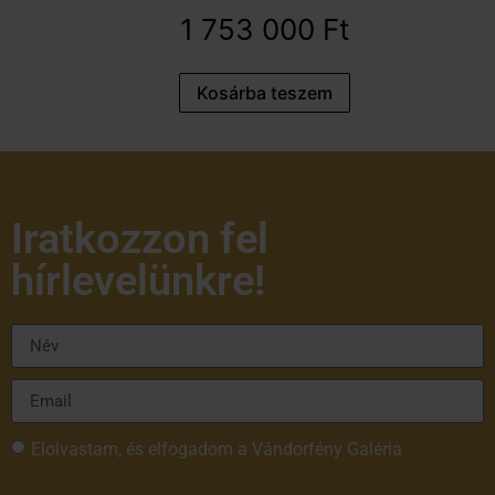
1 753 000
Ft
Kosárba teszem
Iratkozzon fel
hírlevelünkre!
Elolvastam, és elfogadom a Vándorfény Galéria
adatvédelmi tájékoztatóját