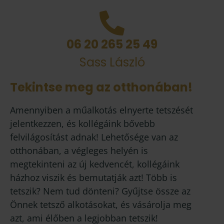
06 20 265 25 49
Sass László
Tekintse meg az otthonában!
Amennyiben a műalkotás elnyerte tetszését
jelentkezzen, és kollégáink bővebb
felvilágosítást adnak! Lehetősége van az
otthonában, a végleges helyén is
megtekinteni az új kedvencét, kollégáink
házhoz viszik és bemutatják azt! Több is
tetszik? Nem tud dönteni? Gyűjtse össze az
Önnek tetsző alkotásokat, és vásárolja meg
azt, ami élőben a legjobban tetszik!