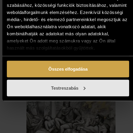
szabásához, közösségi funkciók biztosításához, valamint
weboldalforgalmunk elemzéséhez. Ezenkívül közösségi
média-, hirdető- és elemező partnereinkkel megosztjuk az
Ön weboldalhasználatra vonatkozó adatait, akik
kombinálhatják az adatokat más olyan adatokkal,
Losev Alexey - Játék határok
amelyeket Ön adott meg számukra vagy az Ön által
nélkül I. (30x30 cm)
használt más szolgáltatásokból gyűjtöttek.
287 000
Ft
Összes elfogadása
Kosárba teszem
Testreszabás