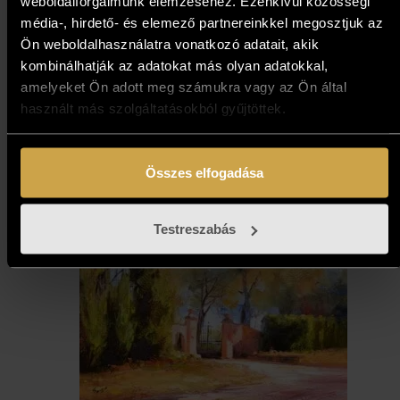
weboldalforgalmunk elemzéséhez. Ezenkívül közösségi
média-, hirdető- és elemező partnereinkkel megosztjuk az
491 000
Ft
Ön weboldalhasználatra vonatkozó adatait, akik
kombinálhatják az adatokat más olyan adatokkal,
Kosárba teszem
amelyeket Ön adott meg számukra vagy az Ön által
használt más szolgáltatásokból gyűjtöttek.
Összes elfogadása
Testreszabás