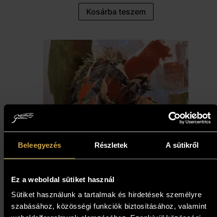
Kosárba teszem
Beleegyezés
Részletek
A sütikről
Ez a weboldal sütiket használ
Margittai Papp Gábor -
Sütiket használunk a tartalmak és hirdetések személyre
szabásához, közösségi funkciók biztosításához, valamint
Mének harca (79,5x79,5 cm)