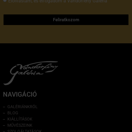
Elolvastam, és elfogadom a Vándorfény Galéria
adatvédelmi tájékoztatóját
Feliratkozom
NAVIGÁCIÓ
GALÉRIÁNKRÓL
BLOG
KIÁLLÍTÁSOK
MŰVÉSZEINK
SZOLGÁLTATÁSOK