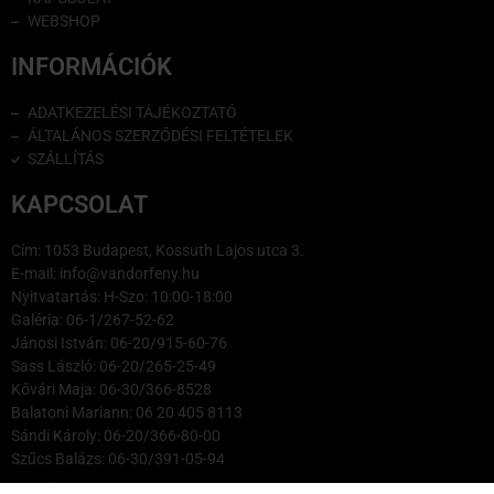
WEBSHOP
INFORMÁCIÓK
ADATKEZELÉSI TÁJÉKOZTATÓ
ÁLTALÁNOS SZERZŐDÉSI FELTÉTELEK
SZÁLLÍTÁS
KAPCSOLAT
Cím: 1053 Budapest, Kossuth Lajos utca 3.
E-mail: info@vandorfeny.hu
Nyitvatartás: H-Szo: 10:00-18:00
Galéria: 06-1/267-52-62
Jánosi István: 06-20/915-60-76
Sass László: 06-20/265-25-49
Kővári Maja: 06-30/366-8528
Balatoni Mariann: 06 20 405 8113
Sándi Károly: 06-20/366-80-00
Szűcs Balázs: 06-30/391-05-94