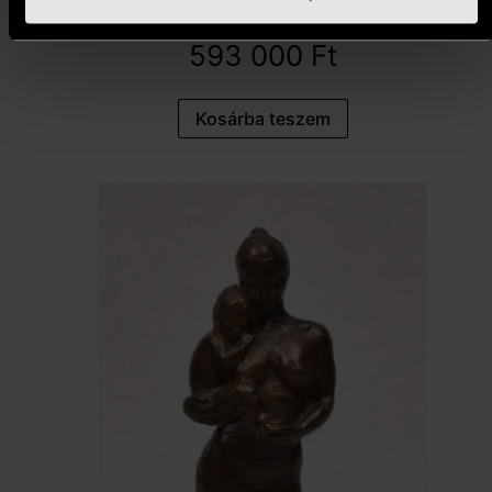
(80x80 cm)
593 000
Ft
Kosárba teszem