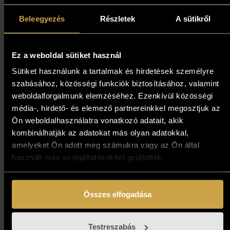
Beleegyezés
Részletek
A sütikről
Kosárba teszem
Ez a weboldal sütiket használ
Sütiket használunk a tartalmak és hirdetések személyre
szabásához, közösségi funkciók biztosításához, valamint
weboldalforgalmunk elemzéséhez. Ezenkívül közösségi
média-, hirdető- és elemező partnereinkkel megosztjuk az
Ön weboldalhasználatra vonatkozó adatait, akik
kombinálhatják az adatokat más olyan adatokkal,
amelyeket Ön adott meg számukra vagy az Ön által
használt más szolgáltatásokból gyűjtöttek.
Összes elfogadása
Ludvig Dániel - Madárház
Testreszabás