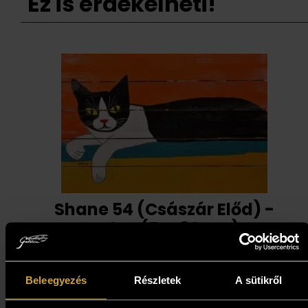
Ez is érdekelheti!
Shane 54 (Császár Előd) -
Relax (54x80 cm)
587 000
Ft
Beleegyezés
Részletek
A sütikről
Kosárba teszem