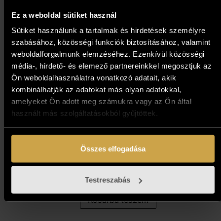
Ez a weboldal sütiket használ
Sütiket használunk a tartalmak és hirdetések személyre
szabásához, közösségi funkciók biztosításához, valamint
weboldalforgalmunk elemzéséhez. Ezenkívül közösségi
média-, hirdető- és elemező partnereinkkel megosztjuk az
Ön weboldalhasználatra vonatkozó adatait, akik
kombinálhatják az adatokat más olyan adatokkal,
amelyeket Ön adott meg számukra vagy az Ön által
használt más szolgáltatásokból gyűjtöttek.
Gécseg András - Háttal a
Balatonnak (35x49 cm)
Összes elfogadása
194 000
Ft
Testreszabás
Kosárba teszem