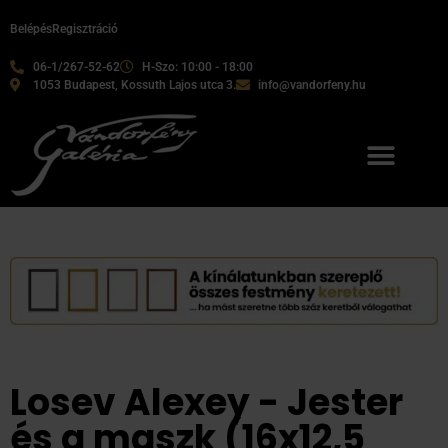
Belépés
Regisztráció
06-1/267-52-62
H-Szo: 10:00 - 18:00
1053 Budapest, Kossuth Lajos utca 3.
info@vandorfeny.hu
Losev Alexey - Jester
és a maszk (16x12,5