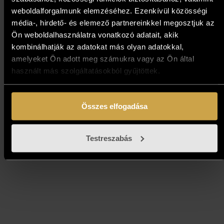
weboldalforgalmunk elemzéséhez. Ezenkívül közösségi
média-, hirdető- és elemező partnereinkkel megosztjuk az
Ön weboldalhasználatra vonatkozó adatait, akik
Fassel L’ousa Ferenc -
kombinálhatják az adatokat más olyan adatokkal,
amelyeket Ön adott meg számukra vagy az Ön által
Halászbástya (50x70 cm)
használt más szolgáltatásokból gyűjtöttek.
1 524 000
Ft
Összes elfogadása
Kosárba teszem
Testreszabás