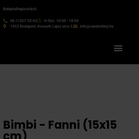
Belépés
Regisztráció
06-1/267-52-62
H-Szo: 10:00 - 18:00
1053 Budapest, Kossuth Lajos utca 3.
info@vandorfeny.hu
Bimbi - Fanni (15x15
cm)