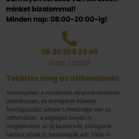
minket bizalommal!
Minden nap: 08:00-20:00-ig!
06 20 265 25 49
Sass László
Tekintse meg az otthonában!
Amennyiben a műalkotás elnyerte tetszését
jelentkezzen, és kollégáink bővebb
felvilágosítást adnak! Lehetősége van az
otthonában, a végleges helyén is
megtekinteni az új kedvencét, kollégáink
házhoz viszik és bemutatják azt! Több is