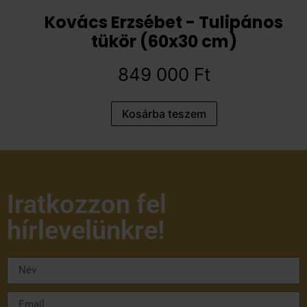
Kovács Erzsébet - Tulipános
tükör (60x30 cm)
849 000
Ft
Kosárba teszem
Iratkozzon fel
hírlevelünkre!