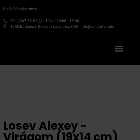
Belépés
Regisztráció
06-1/267-52-62
H-Szo: 10:00 - 18:00
1053 Budapest, Kossuth Lajos utca 3.
info@vandorfeny.hu
Losev Alexey -
Virágom (19x14 cm)