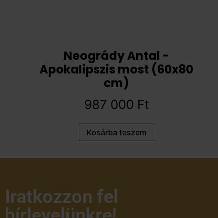
Neogrády Antal -
Apokalipszis most (60x80
cm)
987 000
Ft
Kosárba teszem
Iratkozzon fel
hírlevelünkre!