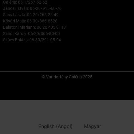
Galéria: 06-1/267-52-62
Jánosi István: 06-20/915-60-76
Sass László: 06-20/265-25-49
Kővári Maja: 06-30/366-8528
Balatoni Mariann: 06 20 405 8113
Sándi Károly: 06-20/366-80-00
Szűcs Balázs: 06-30/391-05-94
© Vándorfény Galéria 2025
English
(
Angol
)
Magyar