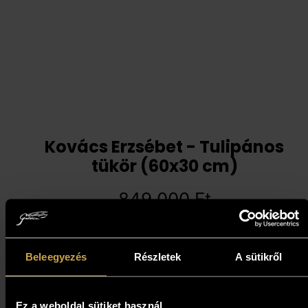
Kovács Erzsébet - Tulipános
tükör (60x30 cm)
849 000
Ft
Kosárba teszem
Beleegyezés
Részletek
A sütikről
Ez a weboldal sütiket használ