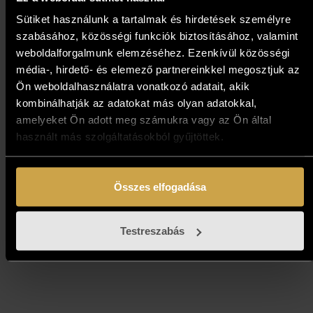
Sütiket használunk a tartalmak és hirdetések személyre
szabásához, közösségi funkciók biztosításához, valamint
weboldalforgalmunk elemzéséhez. Ezenkívül közösségi
média-, hirdető- és elemező partnereinkkel megosztjuk az
Ön weboldalhasználatra vonatkozó adatait, akik
kombinálhatják az adatokat más olyan adatokkal,
amelyeket Ön adott meg számukra vagy az Ön által
Losev Alexey - Játék határok
használt más szolgáltatásokból gyűjtöttek.
nélkül I. (30x30 cm)
287 000
Ft
Összes elfogadása
Kosárba teszem
Testreszabás