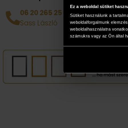
helyén
Ez a weboldal sütiket haszn
házhoz
06 20 265 25 49
tud d
Sütiket használunk a tartal
Sass László
weboldalforgalmunk elemzésé
alkotá
weboldalhasználatra vonatko
legjob
számukra vagy az Ön által ha