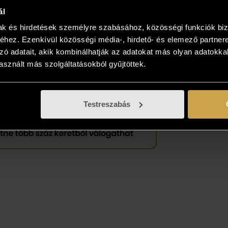
 is megtekinteni az új kedvencét, kollégáink
ál
 viszik és bemutatják azt! Több is tetszik? Nem
önteni? Gyűjtse össze az Önnek tetsző
mak és hirdetések személyre szabásához, közösségi funkciók biz
hez. Ezenkívül közösségi média-, hirdető- és elemező partner
sokat, és vásárolja meg azt, ami élőben a
zó adatait, akik kombinálhatják az adatokat más olyan adatokka
ban tetszik!
sznált más szolgáltatásokból gyűjtöttek.
Testreszabás