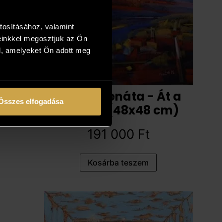
tosításához, valamint
einkkel megosztjuk az Ön
l, amelyeket Ön adott meg
Palásti Renáta - Át a
Összes elfogadása
hegyen (48x48 cm)
191 000
Ft
Kosárba teszem