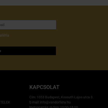
aléria
adatvédelmi
m
KAPCSOLAT
Cím: 1053 Budapest, Kossuth Lajos utca 3.
ÉTELEK
E-mail: info@vandorfeny.hu
Nyitvatartás: H-Szo: 10:00-18:00