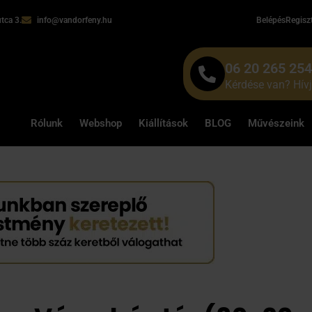
tca 3.
info@vandorfeny.hu
Belépés
Regisz
06 20 265 25
Kérdése van? Hív
Rólunk
Webshop
Kiállítások
BLOG
Művészeink