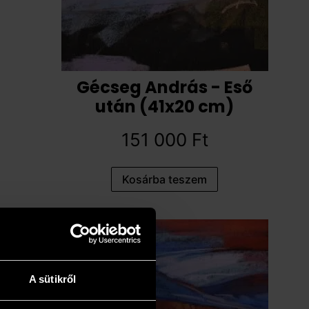
Gécseg András - Eső
után (41x20 cm)
151 000
Ft
Kosárba teszem
A sütikről