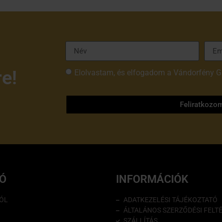
re!
Elolvastam, és elfogadom a Vándorfény G
tájékoztatóját
Feliratkozo
IÓ
INFORMÁCIÓK
ÓL
ADATKEZELÉSI TÁJÉKOZTATÓ
ÁLTALÁNOS SZERZŐDÉSI FELT
SZÁLLÍTÁS