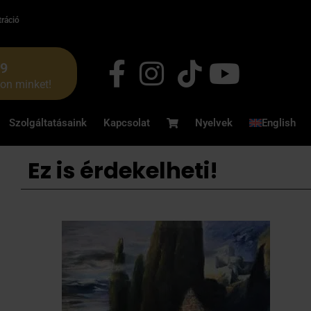
tráció
49
jon minket!
Szolgáltatásaink
Kapcsolat
Nyelvek
English
Ez is érdekelheti!