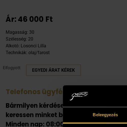
Ár:
46 000
Ft
Magasság: 30
Szélesség: 20
Alkotó: Losonci Lilla
Technikák: olaj/farost
Elfogyott
EGYEDI ÁRAT KÉREK
Telefonos ügyfélszolgálat
Tek
Bármilyen kérdése van
Amenn
jelent
keressen minket bizalommal!
Beleegyezés
adnak
Minden nap: 08:00-20:00-ig!