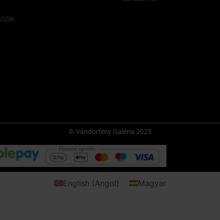
ÁSOK
© Vándorfény Galéria 2025
English
(
Angol
)
Magyar