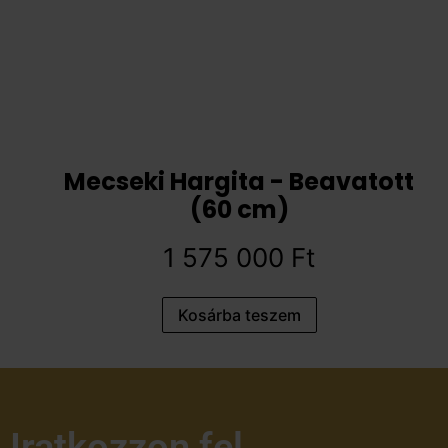
Mecseki Hargita - Beavatott
(60 cm)
1 575 000
Ft
Kosárba teszem
Iratkozzon fel