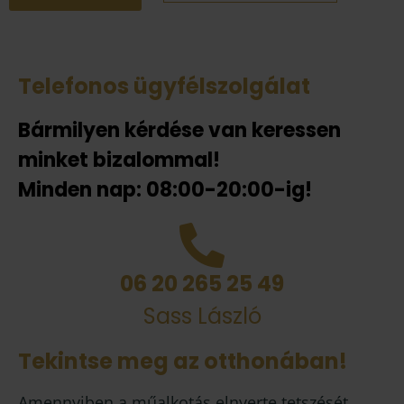
Telefonos ügyfélszolgálat
Bármilyen kérdése van keressen
minket bizalommal!
Minden nap: 08:00-20:00-ig!
06 20 265 25 49
Sass László
Tekintse meg az otthonában!
Amennyiben a műalkotás elnyerte tetszését