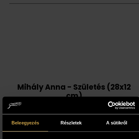
Mihály Anna - Születés (28x12
cm)
728 000
Ft
Beleegyezés
Részletek
A sütikről
Kosárba teszem