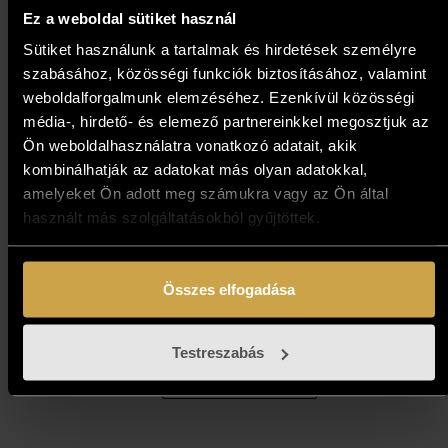
Ez a weboldal sütiket használ
Sütiket használunk a tartalmak és hirdetések személyre
szabásához, közösségi funkciók biztosításához, valamint
weboldalforgalmunk elemzéséhez. Ezenkívül közösségi
média-, hirdető- és elemező partnereinkkel megosztjuk az
Ön weboldalhasználatra vonatkozó adatait, akik
kombinálhatják az adatokat más olyan adatokkal,
amelyeket Ön adott meg számukra vagy az Ön által
használt más szolgáltatásokból gyűjtöttek.
Papp Gábor - Az öreg híd
(50x70 cm)
Összes elfogadása
593 000
Ft
Testreszabás
Kosárba teszem