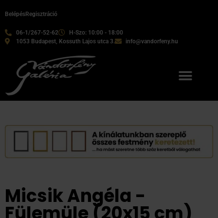
Belépés
Regisztráció
06-1/267-52-62
H-Szo: 10:00 - 18:00
1053 Budapest, Kossuth Lajos utca 3.
info@vandorfeny.hu
Micsik Angéla -
Fülemüle (20x15 cm)