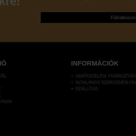
kre!
tájékoztatóját
Feliratkozo
IÓ
INFORMÁCIÓK
RÓL
ADATKEZELÉSI TÁJÉKOZTAT
ÁLTALÁNOS SZERZŐDÉSI FE
K
SZÁLLÍTÁS
K
TÁSOK