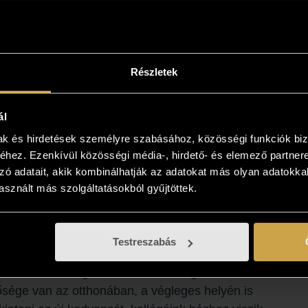
Részletek
ál
mak és hirdetések személyre szabásához, közösségi funkciók biz
hez. Ezenkívül közösségi média-, hirdető- és elemező partner
zó adatait, akik kombinálhatják az adatokat más olyan adatokka
sznált más szolgáltatásokból gyűjtöttek.
ntse meg az otthonában!
Testreszabás
iben a műalkotás elnyerte tetszését
kezzen, és kollégáink bővebb felvilágosítást adnak!
sége van az otthonában, a végleges helyén is