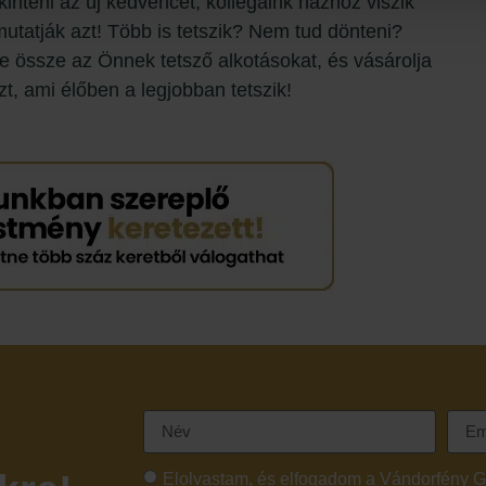
inteni az új kedvencét, kollégáink házhoz viszik
utatják azt! Több is tetszik? Nem tud dönteni?
e össze az Önnek tetsző alkotásokat, és vásárolja
t, ami élőben a legjobban tetszik!
Elolvastam, és elfogadom a Vándorfény G