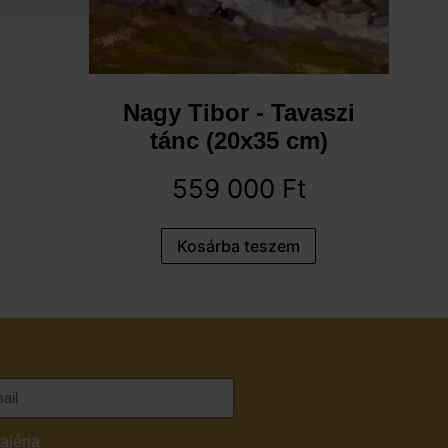
Nagy Tibor - Tavaszi
tánc (20x35 cm)
559 000
Ft
Kosárba teszem
aléria
adatvédelmi