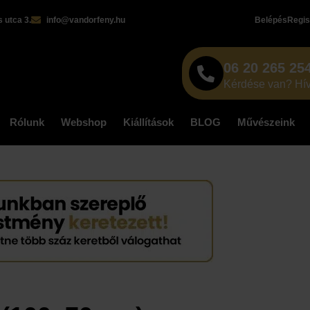
 utca 3.
info@vandorfeny.hu
Belépés
Regis
06 20 265 25
Kérdése van? Hív
Rólunk
Webshop
Kiállítások
BLOG
Művészeink