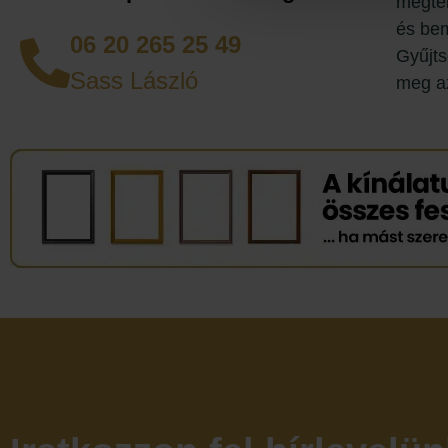
megtek
és bem
06 20 265 25 49
Gyűjts
Sass László
meg az