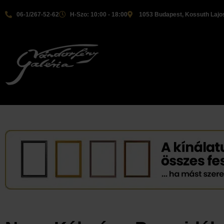
06-1/267-52-62
H-Szo: 10:00 - 18:00
1053 Budapest, Kossuth Lajos