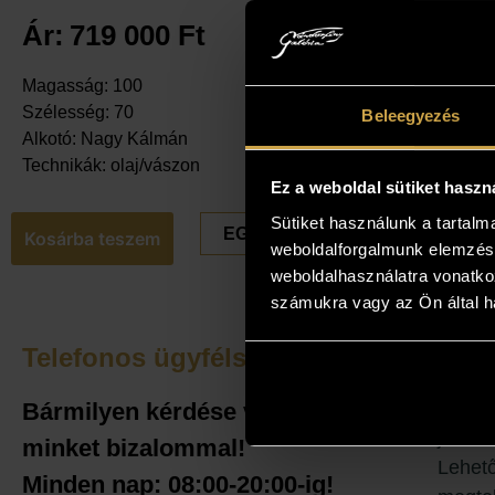
Ár:
719 000
Ft
Magasság: 100
Szélesség: 70
Beleegyezés
Alkotó: Nagy Kálmán
Technikák: olaj/vászon
Ez a weboldal sütiket haszn
Sütiket használunk a tartal
EGYEDI ÁRAT KÉREK
Kosárba teszem
weboldalforgalmunk elemzésé
weboldalhasználatra vonatko
számukra vagy az Ön által ha
Telefonos ügyfélszolgálat
Teki
Amenny
Bármilyen kérdése van keressen
jelent
minket bizalommal!
Lehető
Minden nap: 08:00-20:00-ig!