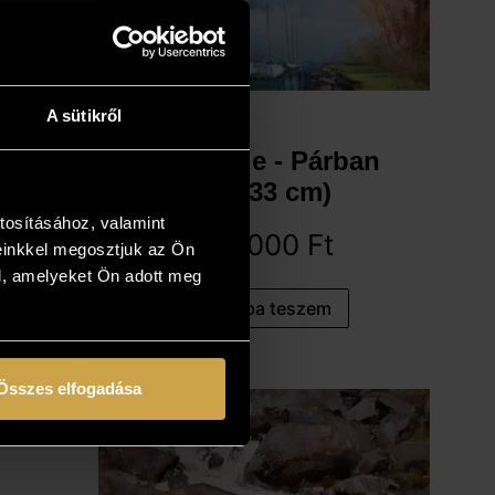
A sütikről
Pósa Ede - Párban
(13x33 cm)
tosításához, valamint
151 000
Ft
einkkel megosztjuk az Ön
l, amelyeket Ön adott meg
Kosárba teszem
Összes elfogadása