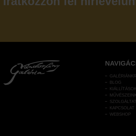
Iratkozzon fel hírlevelün
NAVIGÁC
GALÉRIÁNK
BLOG
KIÁLLÍTÁSO
MŰVÉSZEIN
SZOLGÁLTA
KAPCSOLAT
WEBSHOP