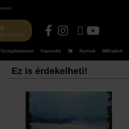
ztráció
49
jon minket!
Szolgáltatásaink
Kapcsolat
Nyelvek
English
Ez is érdekelheti!