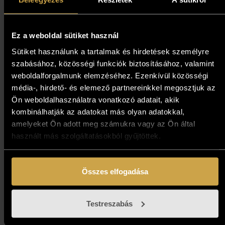
163 000
Ft
Kosárba teszem
Ez a weboldal sütiket használ
Sütiket használunk a tartalmak és hirdetések személyre
szabásához, közösségi funkciók biztosításához, valamint
weboldalforgalmunk elemzéséhez. Ezenkívül közösségi
média-, hirdető- és elemező partnereinkkel megosztjuk az
Ön weboldalhasználatra vonatkozó adatait, akik
kombinálhatják az adatokat más olyan adatokkal,
amelyeket Ön adott meg számukra vagy az Ön által
használt más szolgáltatásokból gyűjtöttek.
Összes elfogadása
Kovács Erzsébet - Tulipános
tükör (60x30 cm)
Testreszabás
849 000
Ft