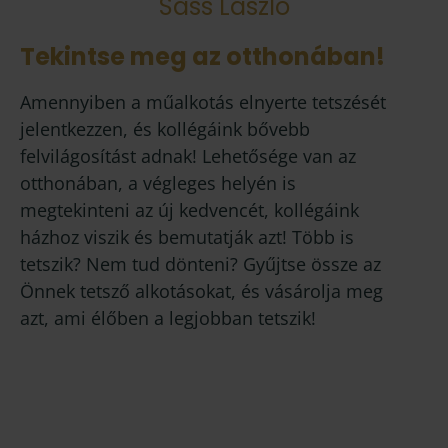
Sass László
Tekintse meg az otthonában!
Amennyiben a műalkotás elnyerte tetszését
jelentkezzen, és kollégáink bővebb
felvilágosítást adnak! Lehetősége van az
otthonában, a végleges helyén is
megtekinteni az új kedvencét, kollégáink
házhoz viszik és bemutatják azt! Több is
tetszik? Nem tud dönteni? Gyűjtse össze az
Önnek tetsző alkotásokat, és vásárolja meg
azt, ami élőben a legjobban tetszik!