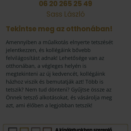
06 20 265 25 49
Sass László
Tekintse meg az otthonában!
Amennyiben a műalkotás elnyerte tetszését
jelentkezzen, és kollégáink bővebb
felvilágosítást adnak! Lehetősége van az
otthonában, a végleges helyén is
megtekinteni az új kedvencét, kollégáink
házhoz viszik és bemutatják azt! Több is
tetszik? Nem tud dönteni? Gyűjtse össze az
Önnek tetsző alkotásokat, és vásárolja meg
azt, ami élőben a legjobban tetszik!