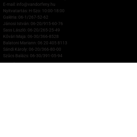
E-mail: info@vandorfeny.hu
Nyitvatartás: H-Szo: 10:00-18:00
Galéria: 06-1/267-52-62
Jánosi István: 06-20/915-60-76
Sass László: 06-20/265-25-49
Kővári Maja: 06-30/366-8528
Balatoni Mariann: 06 20 405 8113
Sándi Károly: 06-20/366-80-00
Szűcs Balázs: 06-30/391-05-94
© Vándorfény Galéria 2025
English
(
Angol
)
Magyar