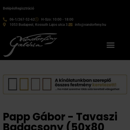
Belépés
Regisztráció
06-1/267-52-62
H-Szo: 10:00 - 18:00
1053 Budapest, Kossuth Lajos utca 3.
info@vandorfeny.hu
Papp Gábor - Tavaszi
Badacsony (50x80