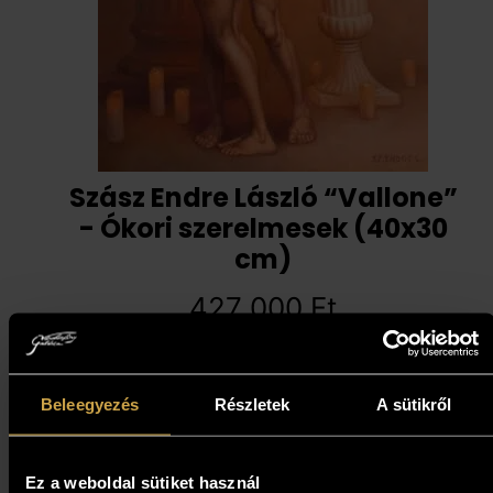
Szász Endre László “Vallone”
- Ókori szerelmesek (40x30
cm)
427 000
Ft
Kosárba teszem
Beleegyezés
Részletek
A sütikről
Ez a weboldal sütiket használ