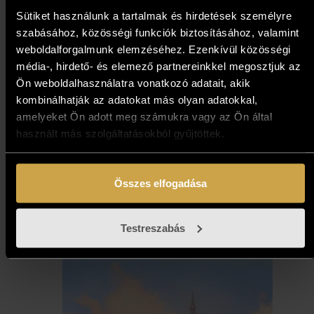
Sütiket használunk a tartalmak és hirdetések személyre
szabásához, közösségi funkciók biztosításához, valamint
weboldalforgalmunk elemzéséhez. Ezenkívül közösségi
média-, hirdető- és elemező partnereinkkel megosztjuk az
Ön weboldalhasználatra vonatkozó adatait, akik
kombinálhatják az adatokat más olyan adatokkal,
Gécseg András - Háttal a
amelyeket Ön adott meg számukra vagy az Ön által
használt más szolgáltatásokból gyűjtöttek.
Balatonnak (35x49 cm)
194 000
Ft
Összes elfogadása
Kosárba teszem
Testreszabás