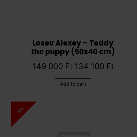
Losev Alexey – Teddy
the puppy (50x40 cm)
149 000
Ft
134 100
Ft
Add to cart
10%