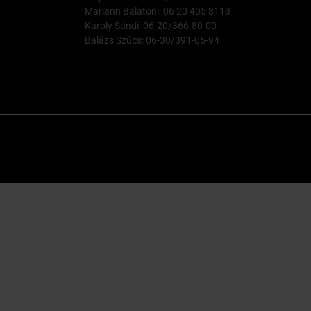
Mariann Balatoni: 06 20 405 8113
Károly Sándi: 06-20/366-80-00
Balázs Szűcs: 06-30/391-05-94