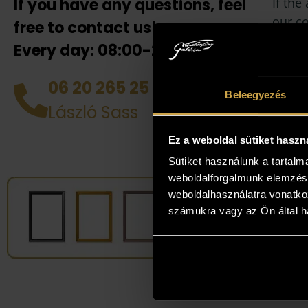
If you have any questions, feel
If the
our co
free to contact us!
also h
Every day: 08:00-20:00!
your 
collea
06 20 265 25 49
you! D
Beleegyezés
László Sass
works 
perso
Ez a weboldal sütiket haszn
Sütiket használunk a tartal
weboldalforgalmunk elemzésé
weboldalhasználatra vonatko
számukra vagy az Ön által ha