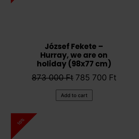
József Fekete –
Hurray, we are on
holiday (98x77 cm)
873 000
Ft
785 700
Ft
Add to cart
10%