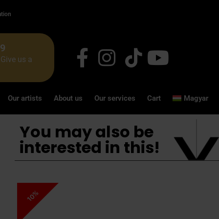
ation
49
Give us a
Our artists
About us
Our services
Cart
Magyar
You may also be
interested in this!
10%