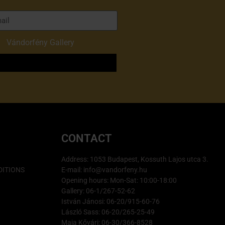
of
Vándorfény Gallery
o
CONTACT
Address: 1053 Budapest, Kossuth Lajos utca 3.
ITIONS
E-mail: info@vandorfeny.hu
Opening hours: Mon-Sat: 10:00-18:00
Gallery: 06-1/267-52-62
István Jánosi: 06-20/915-60-76
László Sass: 06-20/265-25-49
Maja Kővári: 06-30/366-8528