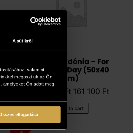
A sütikről
Varga Szidónia – For
Mother’s Day (50x40
tosításához, valamint
cm)
einkkel megosztjuk az Ön
l, amelyeket Ön adott meg
179 000
Ft
161 100
Ft
Add to cart
Összes elfogadása