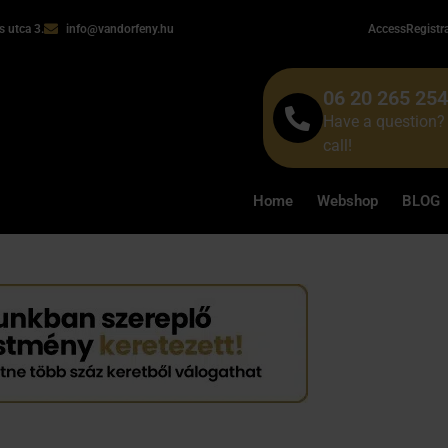
 utca 3.
info@vandorfeny.hu
Access
Registr
06 20 265 25
Have a question? 
call!
Home
Webshop
BLOG