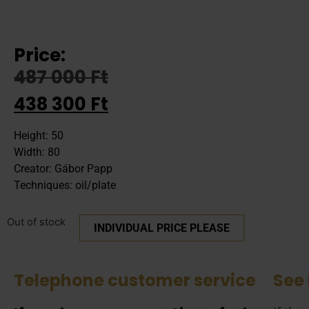
Price:
487 000
Ft
438 300
Ft
Height: 50
Width: 80
Creator: Gábor Papp
Techniques: oil/plate
Out of stock
INDIVIDUAL PRICE PLEASE
Telephone customer service
See 