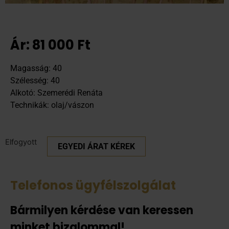
Ár:
81 000
Ft
Magasság: 40
Szélesség: 40
Alkotó: Szemerédi Renáta
Technikák: olaj/vászon
Elfogyott
EGYEDI ÁRAT KÉREK
Telefonos ügyfélszolgálat
Bármilyen kérdése van keressen
minket bizalommal!