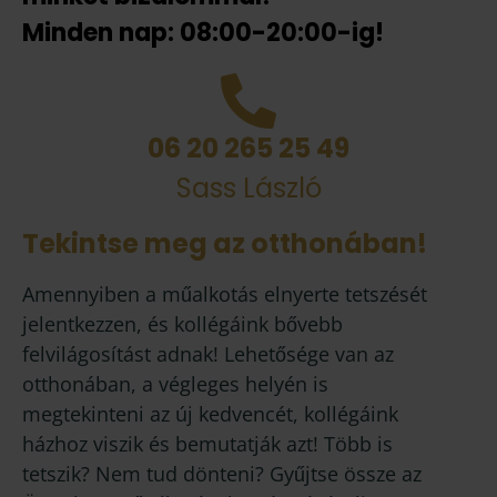
Minden nap: 08:00-20:00-ig!
06 20 265 25 49
Sass László
Tekintse meg az otthonában!
Amennyiben a műalkotás elnyerte tetszését
jelentkezzen, és kollégáink bővebb
felvilágosítást adnak! Lehetősége van az
otthonában, a végleges helyén is
megtekinteni az új kedvencét, kollégáink
házhoz viszik és bemutatják azt! Több is
tetszik? Nem tud dönteni? Gyűjtse össze az