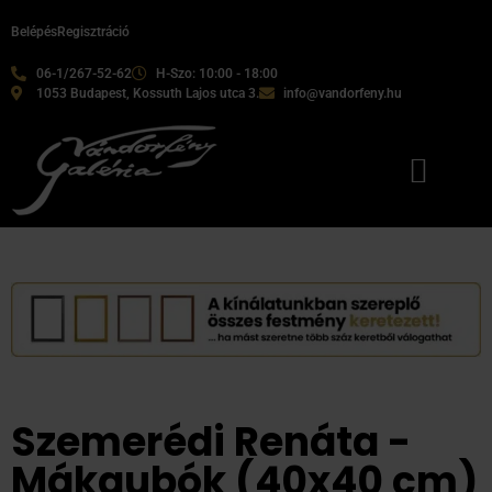
Belépés
Regisztráció
06-1/267-52-62
H-Szo: 10:00 - 18:00
1053 Budapest, Kossuth Lajos utca 3.
info@vandorfeny.hu
Szemerédi Renáta -
Mákgubók (40x40 cm)