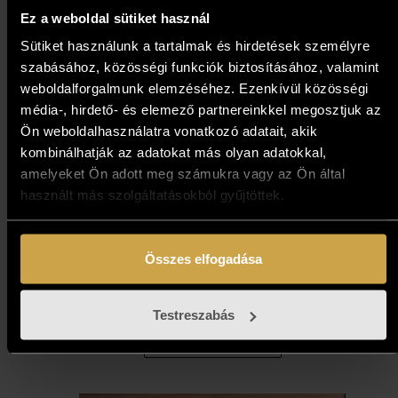
Ez a weboldal sütiket használ
Sütiket használunk a tartalmak és hirdetések személyre
szabásához, közösségi funkciók biztosításához, valamint
weboldalforgalmunk elemzéséhez. Ezenkívül közösségi
média-, hirdető- és elemező partnereinkkel megosztjuk az
Ön weboldalhasználatra vonatkozó adatait, akik
kombinálhatják az adatokat más olyan adatokkal,
amelyeket Ön adott meg számukra vagy az Ön által
használt más szolgáltatásokból gyűjtöttek.
Fekete József - Hurrá,
nyaralunk (98x77 cm)
Összes elfogadása
873 000
Ft
Testreszabás
Kosárba teszem