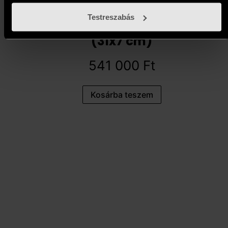
Testreszabás
Czobor Sándor - Vágyakozó
(31x7 cm)
541 000
Ft
Kosárba teszem