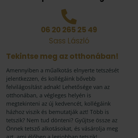
06 20 265 25 49
Sass László
Tekintse meg az otthonában!
Amennyiben a műalkotás elnyerte tetszését
jelentkezzen, és kollégáink bővebb
felvilágosítást adnak! Lehetősége van az
otthonában, a végleges helyén is
megtekinteni az új kedvencét, kollégáink
házhoz viszik és bemutatják azt! Több is
tetszik? Nem tud dönteni? Gyűjtse össze az
Önnek tetsző alkotásokat, és vásárolja meg
azt, ami élőben a legjobban tetszik!