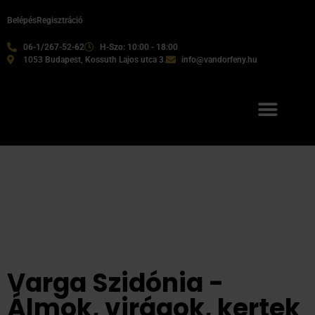
Belépés
Regisztráció
06-1/267-52-62
H-Szo: 10:00 - 18:00
1053 Budapest, Kossuth Lajos utca 3.
info@vandorfeny.hu
Varga Szidónia -
Álmok, virágok, kertek