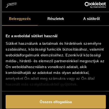
Szász Endre László „Vallone"
Beleegyezés
Részletek
A sütikről
- Túl az óperencián (70x30
cm)
Ez a weboldal sütiket használ
597 000
Ft
Sütiket használunk a tartalmak és hirdetések személyre
szabásához, közösségi funkciók biztosításához, valamint
Kosárba teszem
weboldalforgalmunk elemzéséhez. Ezenkívül közösségi
média-, hirdető- és elemező partnereinkkel megosztjuk az
Ön weboldalhasználatra vonatkozó adatait, akik
kombinálhatják az adatokat más olyan adatokkal,
amelyeket Ön adott meg számukra vagy az Ön által
használt más szolgáltatásokból gyűjtöttek.
Összes elfogadása