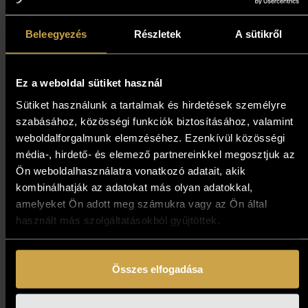
Müller Árpád - Hotel 3. (45x45
cm)
Beleegyezés
Részletek
A sütikről
1 937 000
Ft
Ez a weboldal sütiket használ
Kosárba teszem
Sütiket használunk a tartalmak és hirdetések személyre
szabásához, közösségi funkciók biztosításához, valamint
weboldalforgalmunk elemzéséhez. Ezenkívül közösségi
média-, hirdető- és elemező partnereinkkel megosztjuk az
Ön weboldalhasználatra vonatkozó adatait, akik
kombinálhatják az adatokat más olyan adatokkal,
amelyeket Ön adott meg számukra vagy az Ön által
használt más szolgáltatásokból gyűjtöttek.
Összes elfogadása