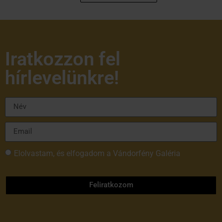
Iratkozzon fel
hírlevelünkre!
Elolvastam, és elfogadom a Vándorfény Galéria
adatvédelmi tájékoztatóját
Feliratkozom