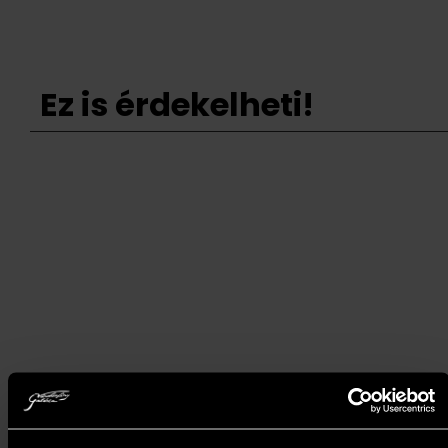
Ez is érdekelheti!
Nagy Tibor - Nyugodt reggel
(40x35 cm)