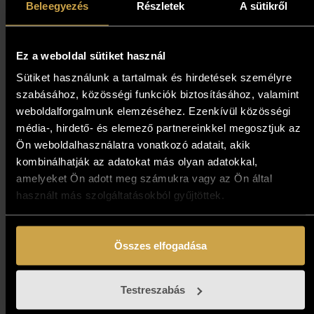
Beleegyezés
Részletek
A sütikről
1 093 000
Ft
Ez a weboldal sütiket használ
Kosárba teszem
Sütiket használunk a tartalmak és hirdetések személyre
szabásához, közösségi funkciók biztosításához, valamint
weboldalforgalmunk elemzéséhez. Ezenkívül közösségi
média-, hirdető- és elemező partnereinkkel megosztjuk az
Ön weboldalhasználatra vonatkozó adatait, akik
kombinálhatják az adatokat más olyan adatokkal,
amelyeket Ön adott meg számukra vagy az Ön által
használt más szolgáltatásokból gyűjtöttek.
Összes elfogadása
Kovács Erzsébet - Zenebohóc
(25,5x21,5 cm)
Testreszabás
397 000
Ft