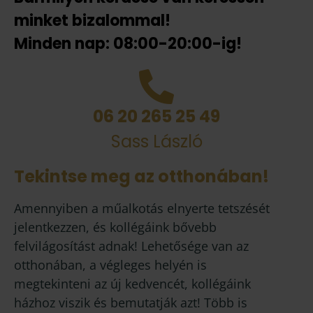
minket bizalommal!
Minden nap: 08:00-20:00-ig!
06 20 265 25 49
Sass László
Tekintse meg az otthonában!
Amennyiben a műalkotás elnyerte tetszését
jelentkezzen, és kollégáink bővebb
felvilágosítást adnak! Lehetősége van az
otthonában, a végleges helyén is
megtekinteni az új kedvencét, kollégáink
házhoz viszik és bemutatják azt! Több is