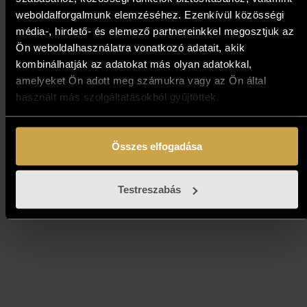
weboldalforgalmunk elemzéséhez. Ezenkívül közösségi
média-, hirdető- és elemező partnereinkkel megosztjuk az
Ön weboldalhasználatra vonatkozó adatait, akik
Papp Gábor - A Halászok
kombinálhatják az adatokat más olyan adatokkal,
amelyeket Ön adott meg számukra vagy az Ön által
bástyája (40x60 cm)
használt más szolgáltatásokból gyűjtöttek.
563 000
Ft
Összes elfogadása
Kosárba teszem
Testreszabás