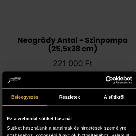
Neogrády Antal - Színpompa
(25,5x38 cm)
221 000
Ft
Kosárba teszem
Beleegyezés
Részletek
A sütikről
Ez a weboldal sütiket használ
Sütiket használunk a tartalmak és hirdetések személyre
szabásához, közösségi funkciók biztosításához, valamint