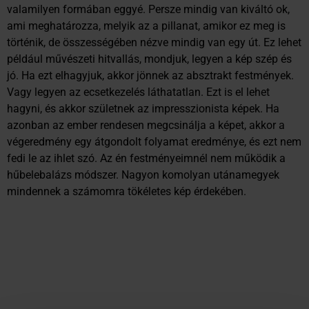
valamilyen formában eggyé. Persze mindig van kiváltó ok,
ami meghatározza, melyik az a pillanat, amikor ez meg is
történik, de összességében nézve mindig van egy út. Ez lehet
például művészeti hitvallás, mondjuk, legyen a kép szép és
jó. Ha ezt elhagyjuk, akkor jönnek az absztrakt festmények.
Vagy legyen az ecsetkezelés láthatatlan. Ezt is el lehet
hagyni, és akkor születnek az impresszionista képek. Ha
azonban az ember rendesen megcsinálja a képet, akkor a
végeredmény egy átgondolt folyamat eredménye, és ezt nem
fedi le az ihlet szó. Az én festményeimnél nem működik a
hűbelebalázs módszer. Nagyon komolyan utánamegyek
mindennek a számomra tökéletes kép érdekében.