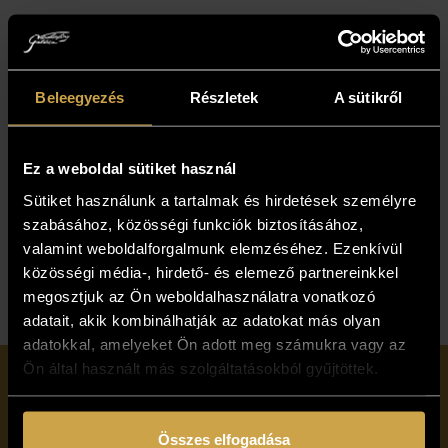
Beleegyezés
Részletek
A sütikről
Berencsi Attila -
Berencsi Attila -
A távozás
HoldKor (110x70
Ez a weboldal sütiket használ
hajnala (110x70
cm)
Sütiket használunk a tartalmak és hirdetések személyre
cm)
1 237 000
Ft
szabásához, közösségi funkciók biztosításához,
1 317 000
Ft
valamint weboldalforgalmunk elemzéséhez. Ezenkívül
közösségi média-, hirdető- és elemező partnereinkkel
megosztjuk az Ön weboldalhasználatra vonatkozó
adatait, akik kombinálhatják az adatokat más olyan
adatokkal, amelyeket Ön adott meg számukra vagy az
Ön által használt más szolgáltatásokból gyűjtöttek.
Iratkozzon fel
Összes elfogadása