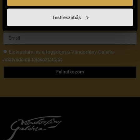
hírlevelünkre!
Testreszabás
Elolvastam, és elfogadom a Vándorfény Galéria
adatvédelmi tájékoztatóját
Feliratkozom