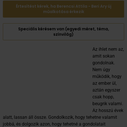
Értesítést kérek, ha Berencsi Attila - Beri Ary új
műalkotása érkezik
Speciális kérésem van (egyedi méret, téma,
színvilág)
Az ihlet nem az,
amit sokan
gondolnak.
Nem úgy
működik, hogy
az ember ül,
aztán egyszer
csak hopp,
beugrik valami.
Az hosszú évek
alatt, lassan áll össze. Gondolkozik, hogy tehetne valamit
jobbá, és dolgozik azon, hogy tehetné a gondolatait