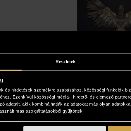
Részletek
Goldbe
Manufactory
ál
túli szárn
mak és hirdetések személyre szabásához, közösségi funkciók biz
(77x57,5
hez. Ezenkívül közösségi média-, hirdető- és elemező partner
1 900 0
zó adatait, akik kombinálhatják az adatokat más olyan adatokka
sznált más szolgáltatásokból gyűjtöttek.