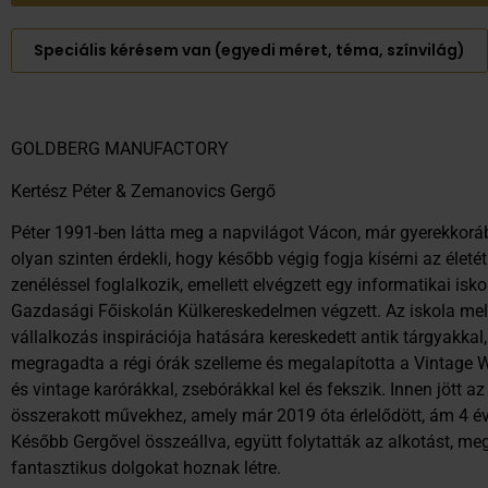
Speciális kérésem van (egyedi méret, téma, színvilág)
GOLDBERG MANUFACTORY
Kertész Péter & Zemanovics Gergő
Péter 1991-ben látta meg a napvilágot Vácon, már gyerekkoráb
olyan szinten érdekli, hogy később végig fogja kísérni az életét.
zenéléssel foglalkozik, emellett elvégzett egy informatikai isk
Gazdasági Főiskolán Külkereskedelmen végzett. Az iskola mell
vállalkozás inspirációja hatására kereskedett antik tárgyakkal
megragadta a régi órák szelleme és megalapította a Vintage W
és vintage karórákkal, zsebórákkal kel és fekszik. Innen jött az
összerakott művekhez, amely már 2019 óta érlelődött, ám 4 év k
Később Gergővel összeállva, együtt folytatták az alkotást, me
fantasztikus dolgokat hoznak létre.