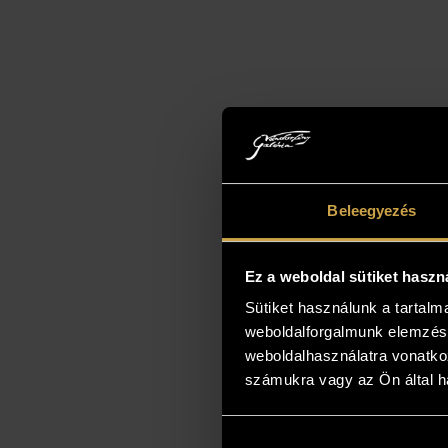
Beleegyezés
Ez a weboldal sütiket haszn
Sütiket használunk a tartal
weboldalforgalmunk elemzésé
weboldalhasználatra vonatko
számukra vagy az Ön által ha