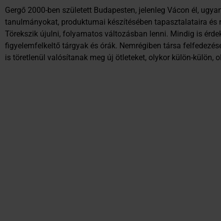
Gergő 2000-ben született Budapesten, jelenleg Vácon él, ugyan
tanulmányokat, produktumai készítésében tapasztalataira és 
Törekszik újulni, folyamatos változásban lenni. Mindig is érd
figyelemfelkeltő tárgyak és órák. Nemrégiben társa felfedezése
is töretlenül valósítanak meg új ötleteket, olykor külön-külön, 