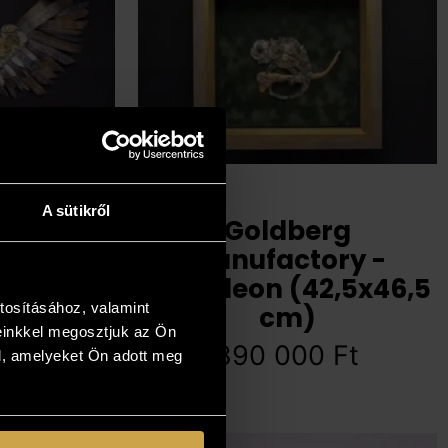
A sütikről
rg
Goldberg
 - Időn
Manufactory -
yalás
Kaméleon (42,5x46,5
tosításához, valamint
 cm)
cm)
einkkel megosztjuk az Ön
00
Ft
890 000
Ft
l, amelyeket Ön adott meg