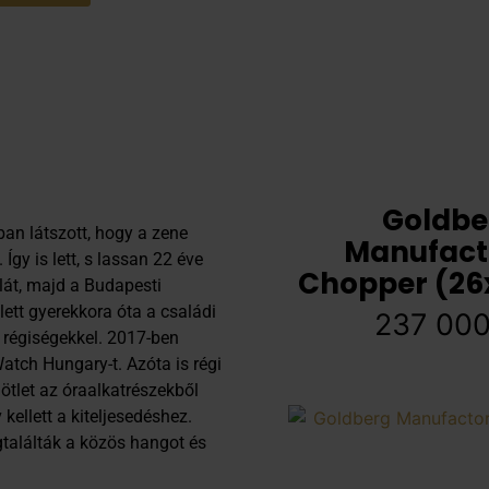
Goldbe
an látszott, hogy a zene
Manufact
 Így is lett, s lassan 22 éve
Chopper (26
olát, majd a Budapesti
ett gyerekkora óta a családi
237 00
, régiségekkel. 2017-ben
atch Hungary-t. Azóta is régi
 ötlet az óraalkatrészekből
ellett a kiteljesedéshez.
gtalálták a közös hangot és