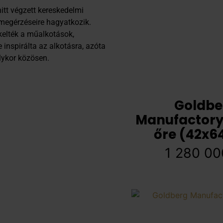
itt végzett kereskedelmi
megérzéseire hagyatkozik.
ekelték a műalkotások,
 inspirálta az alkotásra, azóta
olykor közösen.
Goldbe
Manufactory 
őre (42x6
1 280 0