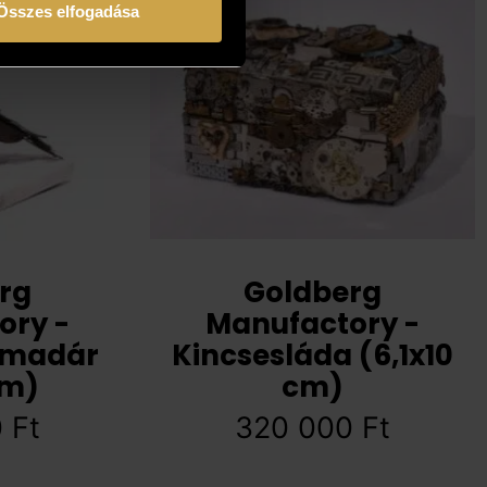
Összes elfogadása
rg
Goldberg
ory -
Manufactory -
őmadár
Kincsesláda (6,1x10
cm)
cm)
0
Ft
320 000
Ft