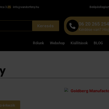
tca 3.
info@vandorfeny.hu
Belépés
Regisz
06 20 265 25
Keresés
Kérdése van? Hív
Rólunk
Webshop
Kiállítások
BLOG
y
a érkezik