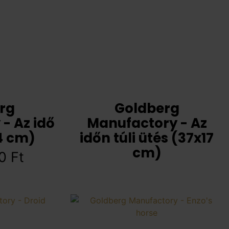
rg
Goldberg
- Az idő
Manufactory - Az
4 cm)
időn túli ütés (37x17
cm)
00
Ft