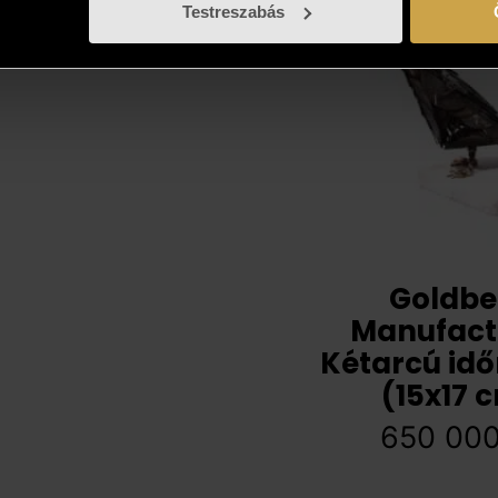
Testreszabás
Goldbe
Manufact
Kétarcú id
(15x17 
650 00