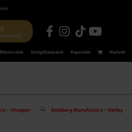
tráció
49
jon minket!
Művészeink
Szolgáltatásaink
Kapcsolat
Nyelvek