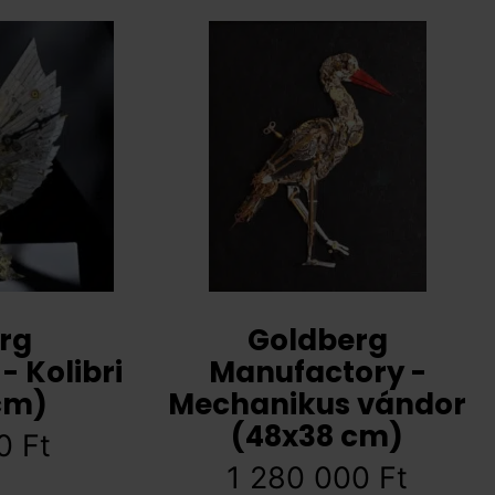
rg
Goldberg
 Kolibri
Manufactory -
cm)
Mechanikus vándor
(48x38 cm)
00
Ft
1 280 000
Ft