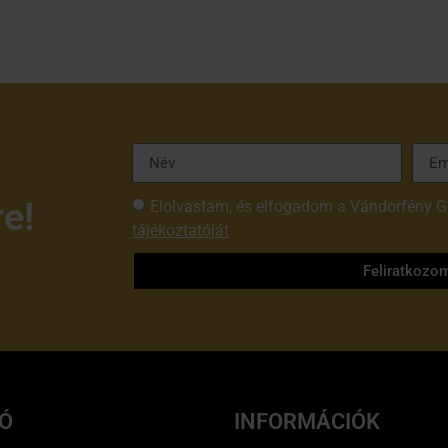
re!
Elolvastam, és elfogadom a Vándorfény G
tájékoztatóját
Feliratkozo
IÓ
INFORMÁCIÓK