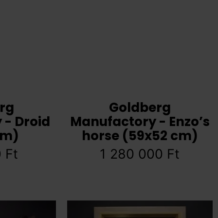
rg
Goldberg
 - Droid
Manufactory - Enzo’s
cm)
horse (59x52 cm)
0
Ft
1 280 000
Ft