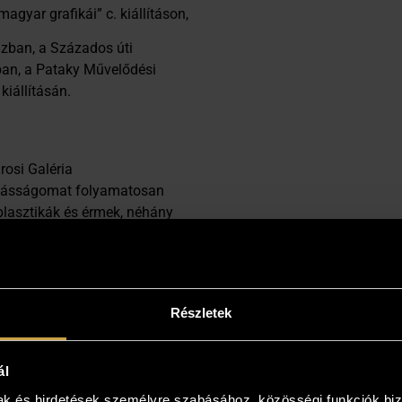
gyar grafikái” c. kiállításon,
zban, a Százados úti
ban, a Pataky Művelődési
kiállításán.
n
rosi Galéria
nkásságomat folyamatosan
plasztikák és érmek, néhány
Forma-1-es Bajnokainak
Részletek
e Oen-ről
ál
mak és hirdetések személyre szabásához, közösségi funkciók biz