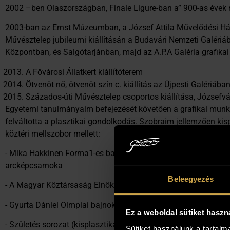
2002 –ben Olaszországban, Finale Ligure-ban a” 900-as évek ma
2003-ban az Ernst Múzeumban, a József Attila Művelődési Há
Művésztelep jubileumi kiállításán a Budavári Nemzeti Galériá
Központban, és Salgótarjánban, majd az A.P.A Galéria grafikai 
A Fővárosi Állatkert kiállítóterem
Ötvenöt nő, ötvenöt szín c. kiállítás az Újpesti Galériába
Százados-úti Művésztelep csoportos kiállítása, Józsefvá
Egyetemi tanulmányaim befejezését követően a grafikai mu
felváltotta a plasztikai gondolkodás. Szobraim jellemzően kis
köztéri mellszobor mellett:
- Mika Hakkinen Forma1-es bajnok mellszobra - Hungaroring 
arcképcsarnoka
Beleegyezés
- A Magyar Köztársaság Elnökének érdemérme
- Gyurta Dániel Olmpiai bajnok úszó emlékérme Alexander Dal
Ez a weboldal sütiket haszn
- Születés sorozat (kisplasztikák)
Sütiket használunk a tartal