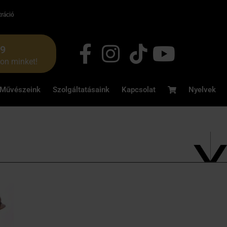
tráció
49
jon minket!
Művészeink
Szolgáltatásaink
Kapcsolat
Nyelvek