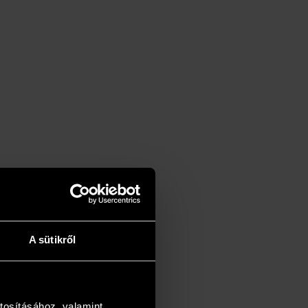
A sütikről
tosításához, valamint