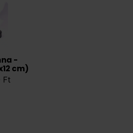
nna -
x12 cm)
0
Ft