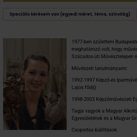
Speciális kérésem van (egyedi méret, téma, színvilág)
1977-ben születtem Budapest
meghatározó volt, hogy művé
Százados-úti Művésztelepen 
Művészeti tanulmányaim:
1992-1997 Képző-és Iparművé
Lajos fődíj)
1998-2003 Képzőművészeti E
Tagja vagyok a Magyar Alko
Egyesületének és a Magyar G
Csoportos kiállítások: