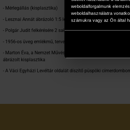
weboldalforgalmunk elemzésé
- Mérlegállás (kisplasztika)
weboldalhasználatra vonatko
- Lesznai Annát ábrázoló 1:5 léptékű köztéri pályázati szobort
számukra vagy az Ön által ha
- Polgár Judit felkérésére 2 sakk témájú kisplasztika
- 1956-os üveg emlékmű, tervezése Kápolna
- Marton Éva, a Nemzet Művésze, Kossuth-díjas, operaénekes
ábrázolt kisplasztika
- A Váci Egyházi Levéltár oldalát díszítő püspöki címerdombo