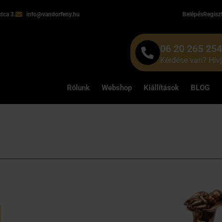
tca 3.
info@vandorfeny.hu
Belépés
Regisz
06 20 265 25
Kérdése van? Hív
Rólunk
Webshop
Kiállítások
BLOG