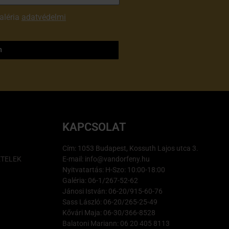
aléria
adatvédelmi
m
KAPCSOLAT
Cím: 1053 Budapest, Kossuth Lajos utca 3.
ÉTELEK
E-mail: info@vandorfeny.hu
Nyitvatartás: H-Szo: 10:00-18:00
Galéria: 06-1/267-52-62
Jánosi István: 06-20/915-60-76
Sass László: 06-20/265-25-49
Kővári Maja: 06-30/366-8528
Balatoni Mariann: 06 20 405 8113