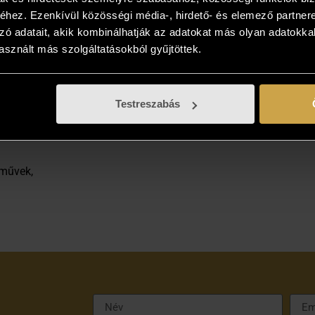
hez. Ezenkívül közösségi média-, hirdető- és elemező partner
zó adatait, akik kombinálhatják az adatokat más olyan adatokka
erv
sznált más szolgáltatásokból gyűjtöttek.
Testreszabás
nő Turandot szerepében
rművek,