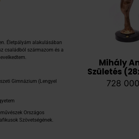
en. Életpályám alakulásában
sz családból származom és a
nevelkedtem.
Mihály A
Születés (28
728 00
szeti Gimnázium (Lengyel
gyetem
tóművészek Országos
rafikusok Szövetségének.