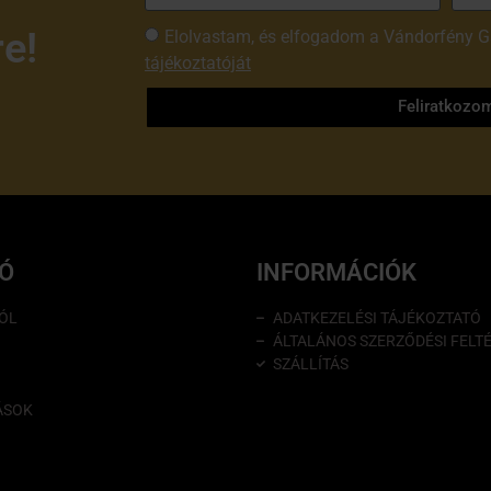
re!
Elolvastam, és elfogadom a Vándorfény G
tájékoztatóját
Feliratkozo
IÓ
INFORMÁCIÓK
ÓL
ADATKEZELÉSI TÁJÉKOZTATÓ
ÁLTALÁNOS SZERZŐDÉSI FELT
SZÁLLÍTÁS
ÁSOK