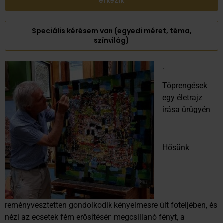
érkezik
Speciális kérésem van (egyedi méret, téma,
színvilág)
.
Töprengések
egy életrajz
írása ürügyén
Hősünk
reményvesztetten gondolkodik kényelmesre ült foteljében, és
nézi az ecsetek fém erősítésén megcsillanó fényt, a