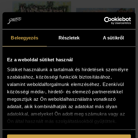
Beleegyezés
Részletek
A sütikről
Ez a weboldal sütiket használ
Vojnits Richárd -
Vojnits Richárd -
Sütiket használunk a tartalmak és hirdetések személyre
Ballada (70x100
Campanilék,
szabásához, közösségi funkciók biztosításához,
cm)
kupolák (50x100
valamint weboldalforgalmunk elemzéséhez. Ezenkívül
cm)
közösségi média-, hirdető- és elemező partnereinkkel
781 000
Ft
megosztjuk az Ön weboldalhasználatra vonatkozó
565 000
Ft
adatait, akik kombinálhatják az adatokat más olyan
adatokkal, amelyeket Ön adott meg számukra vagy az
Ön által használt más szolgáltatásokból gyűjtöttek.