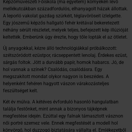
Képzőművészeti Főiskola (ma egyetem) környékén lévő
mellékutcákban századfordulós, elhanyagolt házak állottak.
A leporló vakolat gazdag szürkéit, téglavöröseit ízlelgette.
Egy jószemű képzős hallgató fehér krétával bekeretezett
néhány sérült részletet, melyek teljes, befejezett kép illúzióját
keltették. Emberünk úgy érezte, hogy tőle lopták el az ötletet.
Új anyagokkal, kézre álló technológiákkal próbálkozott:
szétszóródott ezüstpor, rácseppentett lenolaj. Érdekes ezüst,
sárgás foltok. Jött a durvább papír, homok habarcs. Jó, de
hol vannak a színek? Csalódás, csalódásra. Egy
megszakított mondat olykor nagyon is beszédes. A
helyenként fehéren hagyott vászon várakozásteljes
feszültséget kelt.
Két év múlva. A kétéves évforduló hasonló hangulatban
találja festőnket, mint annak a bizonyos tájképnek
megfestése idején. Ezúttal egy falnak támasztott vásznon
női portré szemez vele. Ennek megfestését a modell hol
könyörgő, hol duzzogó biztatására vállalta el. Emlékezetből