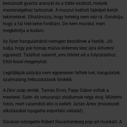
beszáradt gyanta aranyát és a többi eszközt, melyek
mesterségéhez tartoznak. A rosszul indított tájképet kerüli
tekintetével. Elhatározza, hogy hetekig nem néz rá. Gondolja,
hogy a fal felé kéne fordítani. De nem mozdul, mert
megbénítja a kudarc.
Az ilyen hangulatokról nemigen beszélnek a festők. Jól
tudja, hogy pár hónap múlva érdemes lesz újra elővenni
ugyanezt. Találhat valamit, ami ötletet ad a folytatáshoz.
Ettől kissé megenyhül.
Legtöbbjük pályája nem egyenesen felfelé ível, hangulatok,
szalmaláng felbuzdulások tördelik.
A
Dési
szép emlék. Tamás Ervin, Papp Gábor voltak a
mesterei. Szén- és ceruzarajz stúdiumok négy évig. Műtermi
fotós, mert valamiből élni is kellett. Aztán
Artex
(művészeti
alkotásokat nyugatra exportáló vállalat).
Sóváran nézegette Robert Rauschenberg pop art munkáit. A