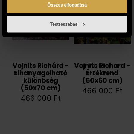
Összes elfogadása
Testreszabás
Vojnits Richárd -
Vojnits Richárd -
Elhanyagolható
Értékrend
különbség
(50x60 cm)
(50x70 cm)
466 000
Ft
466 000
Ft