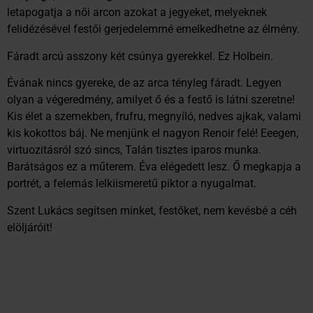
letapogatja a női arcon azokat a jegyeket, melyeknek
felidézésével festői gerjedelemmé emelkedhetne az élmény.
Fáradt arcú asszony két csúnya gyerekkel. Ez Holbein.
Évának nincs gyereke, de az arca tényleg fáradt. Legyen
olyan a végeredmény, amilyet ő és a festő is látni szeretne!
Kis élet a szemekben, frufru, megnyíló, nedves ajkak, valami
kis kokottos báj. Ne menjünk el nagyon Renoir felé! Eeegen,
virtuozitásról szó sincs, Talán tisztes iparos munka.
Barátságos ez a műterem. Éva elégedett lesz. Ő megkapja a
portrét, a felemás lelkiismeretű piktor a nyugalmat.
Szent Lukács segítsen minket, festőket, nem kevésbé a céh
elöljáróit!