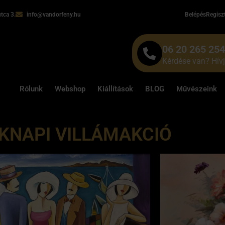
tca 3.
info@vandorfeny.hu
Belépés
Regisz
06 20 265 25
Kérdése van? Hív
Rólunk
Webshop
Kiállítások
BLOG
Művészeink
KNAPI VILLÁMAKCIÓ