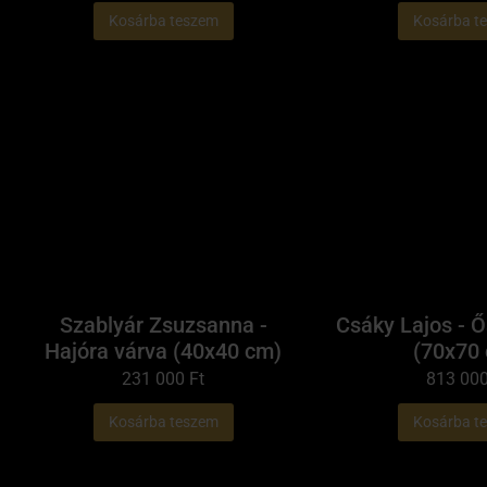
Kosárba teszem
Kosárba t
Szablyár Zsuzsanna -
Csáky Lajos - 
Hajóra várva (40x40 cm)
(70x70
231 000
Ft
813 00
Kosárba teszem
Kosárba t