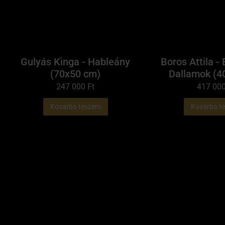
Gulyás Kinga - Hableány
Boros Attila - 
(70x50 cm)
Dallamok (4
247 000
Ft
417 00
Kosárba teszem
Kosárba t