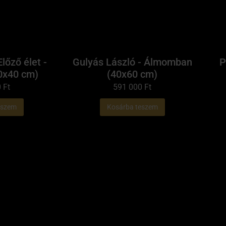
Előző élet -
Gulyás László - Álmomban
P
0x40 cm)
(40x60 cm)
0
Ft
591 000
Ft
eszem
Kosárba teszem