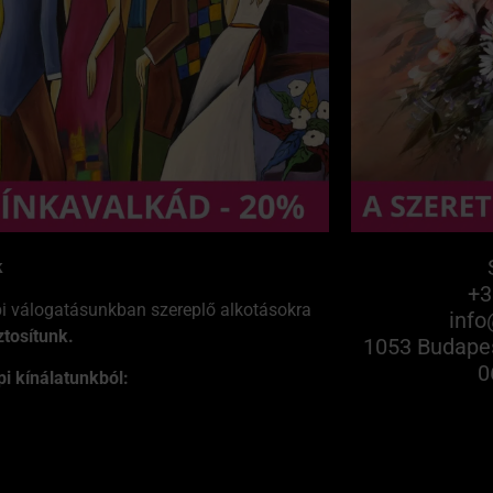
k
+3
bi válogatásunkban szereplő alkotásokra
info
tosítunk.
1053 Budapes
0
pi kínálatunkból: