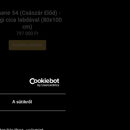
ane 54 (Császár Előd) -
gi cica labdával (80x100
cm)
797 000
Ft
Kosárba teszem
A sütikről
G. Kemecsey Miklós -
tosításához, valamint