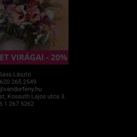
Sass László
620 265 2549
@vandorfeny.hu
t, Kossuth Lajos utca 3.
6 1 267 5262