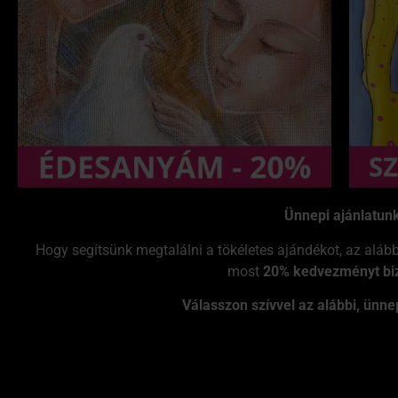
Ünnepi ajánlatun
Hogy segítsünk megtalálni a tökéletes ajándékot, az aláb
most
20% kedvezményt biz
Válasszon szívvel az alábbi, ünne