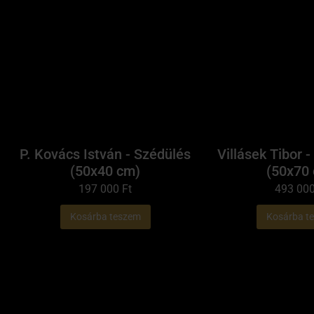
P. Kovács István - Szédülés
Villásek Tibor -
(50x40 cm)
(50x70
197 000
Ft
493 00
Kosárba teszem
Kosárba t