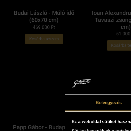
Budai László - Múló idő
Ioan Alexandru
(60x70 cm)
Tavaszi zson
cm)
469 000
Ft
51 00
Kosárba teszem
Kosárba t
Beleegyezés
Ez a weboldal sütiket haszn
Papp Gábor - Budapesti
Pósa Ede - N
Sütiket használunk a tartal