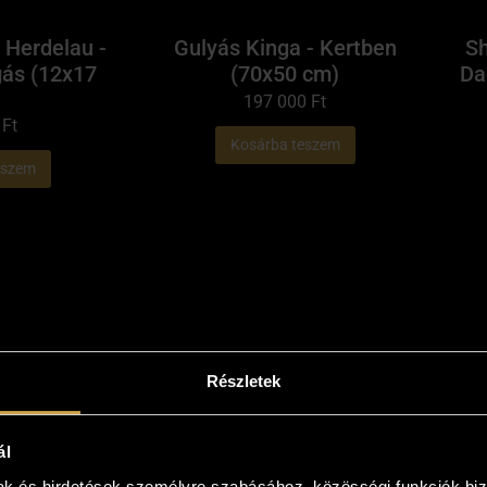
 Herdelau -
Gulyás Kinga - Kertben
Sh
gás (12x17
(70x50 cm)
Da
197 000
Ft
0
Ft
Kosárba teszem
eszem
Részletek
ál
yári emlék
Biri Zsófia - A második lyuk
mak és hirdetések személyre szabásához, közösségi funkciók biz