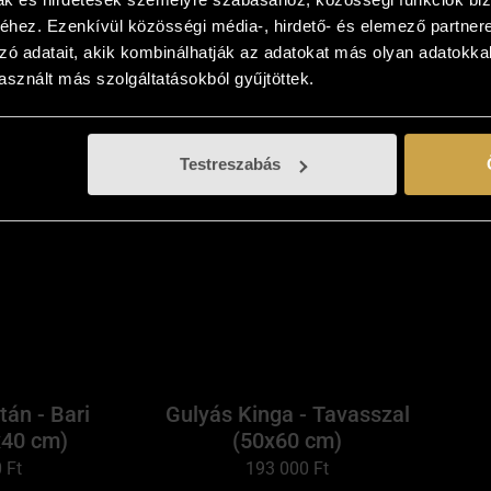
 cm)
(40x30 cm)
L
hez. Ezenkívül közösségi média-, hirdető- és elemező partner
0
Ft
64 000
Ft
zó adatait, akik kombinálhatják az adatokat más olyan adatokka
sznált más szolgáltatásokból gyűjtöttek.
eszem
Kosárba teszem
Testreszabás
tán - Bari
Gulyás Kinga - Tavasszal
x40 cm)
(50x60 cm)
0
Ft
193 000
Ft