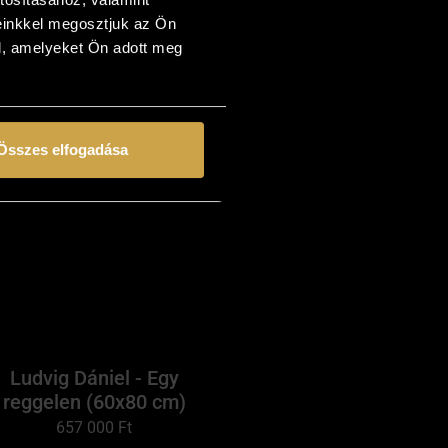
ombok alatt (20x19 cm)
einkkel megosztjuk az Ön
293 000
Ft
l, amelyeket Ön adott meg
Kosárba teszem
Összes elfogadása
Ludvig Dániel - Egy
reggelen (60x80 cm)
657 000
Ft