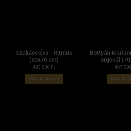
Szakács Éva - Ritmus
Bottyán Marian
(50x70 cm)
orgonái (7
493 000
Ft
487 00
Kosárba teszem
Kosárba t