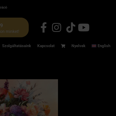
tráció
49
jon minket!
Szolgáltatásaink
Kapcsolat
Nyelvek
English