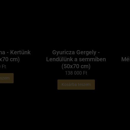
na - Kertünk
Gyuricza Gergely -
0x70 cm)
Lendülünk a semmiben
Mél
(50x70 cm)
0
Ft
138 000
Ft
eszem
Kosárba teszem