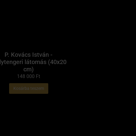
P. Kovács István -
ytengeri látomás (40x20
cm)
148 000
Ft
Kosárba teszem