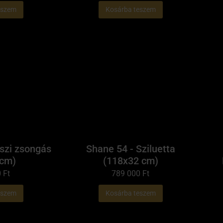
eszem
Kosárba teszem
Őszi zsongás
Shane 54 - Sziluetta
 cm)
(118x32 cm)
0
Ft
789 000
Ft
eszem
Kosárba teszem