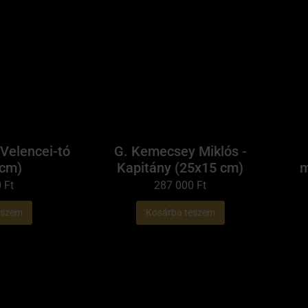
 Velencei-tó
G. Kemecsey Miklós -
 cm)
Kapitány (25x15 cm)
m
0
Ft
287 000
Ft
eszem
Kosárba teszem