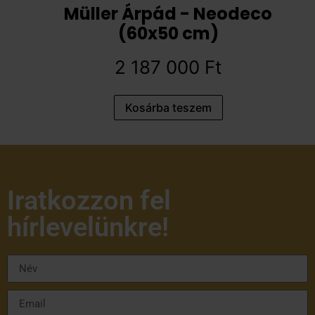
Müller Árpád - Neodeco
(60x50 cm)
2 187 000
Ft
Kosárba teszem
Iratkozzon fel
hírlevelünkre!