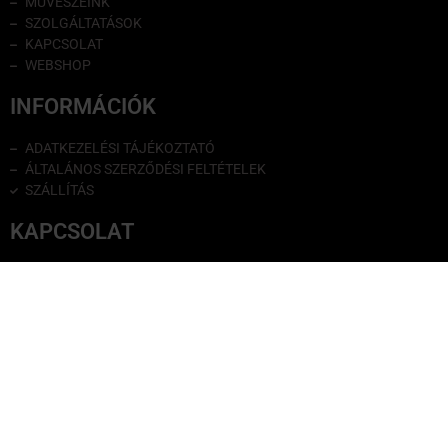
MŰVÉSZEINK
SZOLGÁLTATÁSOK
KAPCSOLAT
WEBSHOP
INFORMÁCIÓK
ADATKEZELÉSI TÁJÉKOZTATÓ
ÁLTALÁNOS SZERZŐDÉSI FELTÉTELEK
SZÁLLÍTÁS
KAPCSOLAT
Cím: 1053 Budapest, Kossuth Lajos utca 3.
E-mail: info@vandorfeny.hu
Nyitvatartás: H-Szo: 10:00-18:00
Galéria: 06-1/267-52-62
Jánosi István: 06-20/915-60-76
Sass László: 06-20/265-25-49
Kővári Maja: 06-30/366-8528
Balatoni Mariann: 06 20 405 8113
Sándi Károly: 06-20/366-80-00