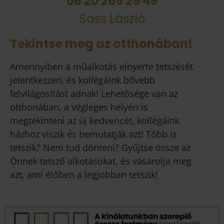
06 20 265 25 49
Sass László
Tekintse meg az otthonában!
Amennyiben a műalkotás elnyerte tetszését
jelentkezzen, és kollégáink bővebb
felvilágosítást adnak! Lehetősége van az
otthonában, a végleges helyén is
megtekinteni az új kedvencét, kollégáink
házhoz viszik és bemutatják azt! Több is
tetszik? Nem tud dönteni? Gyűjtse össze az
Önnek tetsző alkotásokat, és vásárolja meg
azt, ami élőben a legjobban tetszik!