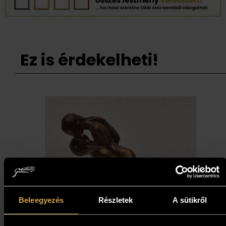
Ez is érdekelheti!
Beleegyezés
Részletek
A sütikről