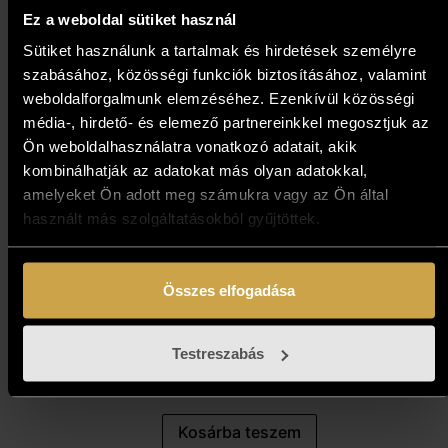
Ez a weboldal sütiket használ
Sütiket használunk a tartalmak és hirdetések személyre
szabásához, közösségi funkciók biztosításához, valamint
weboldalforgalmunk elemzéséhez. Ezenkívül közösségi
média-, hirdető- és elemező partnereinkkel megosztjuk az
Ön weboldalhasználatra vonatkozó adatait, akik
kombinálhatják az adatokat más olyan adatokkal,
amelyeket Ön adott meg számukra vagy az Ön által
használt más szolgáltatásokból gyűjtöttek.
Összes elfogadása
Zocskár Andrea - Csókolózók
(18x6,1 cm)
Testreszabás
237 000
Ft
Kosárba teszem