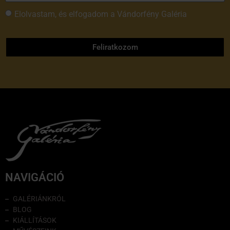
Elolvastam, és elfogadom a Vándorfény Galéria
adatvédelmi tájékoztatóját
Feliratkozom
NAVIGÁCIÓ
GALÉRIÁNKRÓL
BLOG
KIÁLLÍTÁSOK