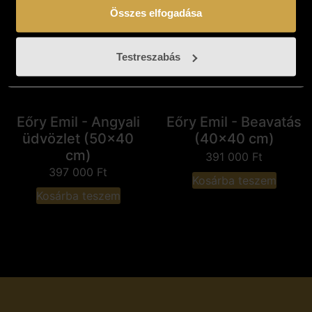
Összes elfogadása
Testreszabás
Eőry Emil - Angyali
Eőry Emil - Beavatás
üdvözlet (50x40
(40x40 cm)
cm)
391 000
Ft
397 000
Ft
Kosárba teszem
Kosárba teszem