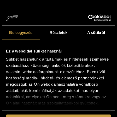
Beleegyezés
Részletek
A sütikről
Ez a weboldal sütiket használ
Eőry Emil -
Eőry Emil -
Sütiket használunk a tartalmak és hirdetések személyre
Odüsszeusz
Csendélet
szabásához, közösségi funkciók biztosításához,
(50x70 cm)
szobrokkal (40x40
valamint weboldalforgalmunk elemzéséhez. Ezenkívül
cm)
541 000
Ft
közösségi média-, hirdető- és elemező partnereinkkel
271 000
Ft
megosztjuk az Ön weboldalhasználatra vonatkozó
Kosárba teszem
adatait, akik kombinálhatják az adatokat más olyan
Kosárba teszem
adatokkal, amelyeket Ön adott meg számukra vagy az
Ön által használt más szolgáltatásokból gyűjtöttek.